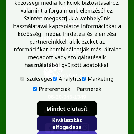
közösségi média funkciók biztosításához,
KERTELÜNK Kert- és Parképítő Kft.
valamint a forgalmunk elemzéséhez.
Székhely: 1062 Budapest
Szintén megosztjuk a webhelyünk
Székely Bertalan u. 14.
használatával kapcsolatos információkat a
közösségi média, hirdetési és elemzési
Adatvédelmi nyilatkozat
partnereinkkel, akik ezeket az
információkat kombinálhatják más, általad
Jogi nyilatkozat
megadott vagy szolgáltatásaik
használatából gyűjtött adatokkal.
Szükséges
Analytics
Marketing
Preferenciák
Partnerek
06-20-345-1349
Mindet elutasít
info@kertelunk.hu
Kiválasztás
elfogadása