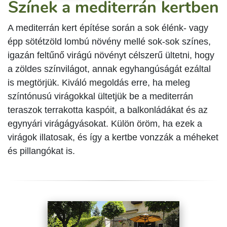
Színek a mediterrán kertben
A mediterrán kert építése során a sok élénk- vagy
épp sötétzöld lombú növény mellé sok-sok színes,
igazán feltűnő virágú növényt célszerű ültetni, hogy
a zöldes színvilágot, annak egyhangúságát ezáltal
is megtörjük. Kiváló megoldás erre, ha meleg
színtónusú virágokkal ültetjük be a mediterrán
teraszok terrakotta kaspóit, a balkonládákat és az
egynyári virágágyásokat. Külön öröm, ha ezek a
virágok illatosak, és így a kertbe vonzzák a méheket
és pillangókat is.