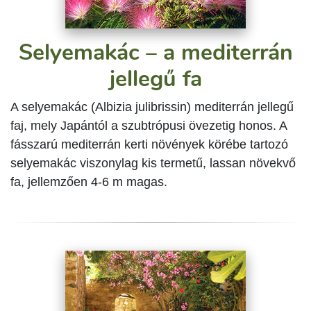
Selyemakác – a mediterrán
jellegű fa
A selyemakác (Albizia julibrissin) mediterrán jellegű
faj, mely Japántól a szubtrópusi övezetig honos. A
fásszarú mediterrán kerti növények körébe tartozó
selyemakác viszonylag kis termetű, lassan növekvő
fa, jellemzően 4-6 m magas.