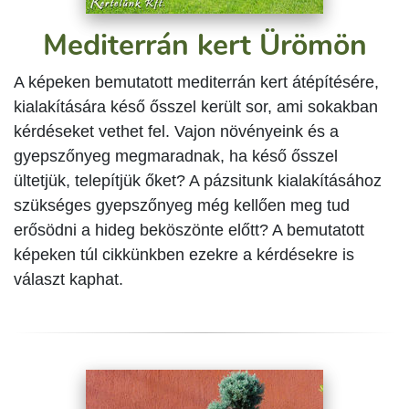
Mediterrán kert Ürömön
A képeken bemutatott mediterrán kert átépítésére,
kialakítására késő ősszel került sor, ami sokakban
kérdéseket vethet fel. Vajon növényeink és a
gyepszőnyeg megmaradnak, ha késő ősszel
ültetjük, telepítjük őket? A pázsitunk kialakításához
szükséges gyepszőnyeg még kellően meg tud
erősödni a hideg beköszönte előtt? A bemutatott
képeken túl cikkünkben ezekre a kérdésekre is
választ kaphat.