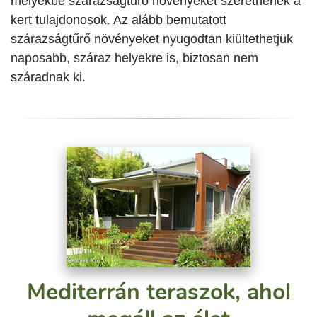
melyekbe szárazságtűrő növényeket szeretnének a
kert tulajdonosok. Az alább bemutatott
szárazságtűrő növényeket nyugodtan kiültethetjük
naposabb, száraz helyekre is, biztosan nem
száradnak ki.
Mediterrán teraszok, ahol