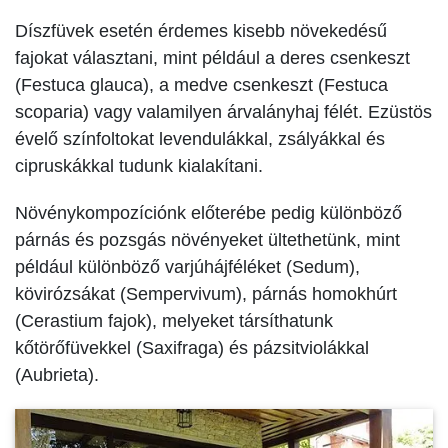
Díszfüvek esetén érdemes kisebb növekedésű
fajokat választani, mint például a deres csenkeszt
(Festuca glauca), a medve csenkeszt (Festuca
scoparia) vagy valamilyen árvalányhaj félét. Ezüstös
évelő színfoltokat levendulákkal, zsályákkal és
cipruskákkal tudunk kialakítani.
Növénykompozíciónk előterébe pedig különböző
párnás és pozsgás növényeket ültethetünk, mint
például különböző varjúhájféléket (Sedum),
kövirózsákat (Sempervivum), párnás homokhúrt
(Cerastium fajok), melyeket társíthatunk
kőtörőfüvekkel (Saxifraga) és pázsitviolákkal
(Aubrieta).