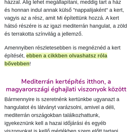
házzal. Alig lehet megállapítani, meddig tart a ház
és honnan indul annak külső "nappalijaként" a kert,
vagyis az a rész, amit Mi építettünk hozzá. A kert
hátsó részére is az igazi mediterrán hangulat, a zöld
és terrakotta színvilág a jellemző.
Amennyiben részletesebben is megnéznéd a kert
építését,
ebben a cikkben olvashatsz róla
bővebben
!
Mediterrán kertépítés itthon, a
magyarországi éghajlati viszonyok között
Bármennyire is szeretnénk kertünkbe ugyanazt a
hangulatot és látványt varázsolni, amivel a déli,
mediterrán országokban találkozhattunk,
igyekeznünk kell a hazai időjárási és egyéb
viszonyokat is kellő mértékben szem előtt tartani.