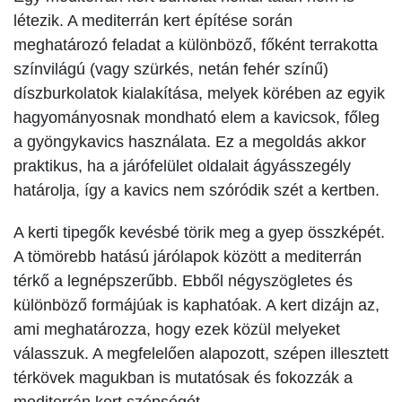
létezik. A mediterrán kert építése során
meghatározó feladat a különböző, főként terrakotta
színvilágú (vagy szürkés, netán fehér színű)
díszburkolatok kialakítása, melyek körében az egyik
hagyományosnak mondható elem a kavicsok, főleg
a gyöngykavics használata. Ez a megoldás akkor
praktikus, ha a járófelület oldalait ágyásszegély
határolja, így a kavics nem szóródik szét a kertben.
A kerti tipegők kevésbé törik meg a gyep összképét.
A tömörebb hatású járólapok között a mediterrán
térkő a legnépszerűbb. Ebből négyszögletes és
különböző formájúak is kaphatóak. A kert dizájn az,
ami meghatározza, hogy ezek közül melyeket
válasszuk. A megfelelően alapozott, szépen illesztett
térkövek magukban is mutatósak és fokozzák a
mediterrán kert szépségét.