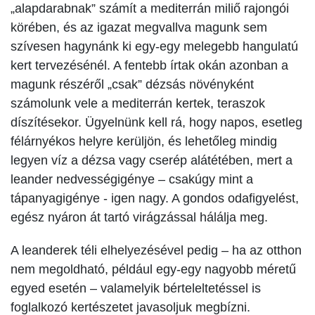
„alapdarabnak” számít a mediterrán miliő rajongói
körében, és az igazat megvallva magunk sem
szívesen hagynánk ki egy-egy melegebb hangulatú
kert tervezésénél. A fentebb írtak okán azonban a
magunk részéről „csak” dézsás növényként
számolunk vele a mediterrán kertek, teraszok
díszítésekor. Ügyelnünk kell rá, hogy napos, esetleg
félárnyékos helyre kerüljön, és lehetőleg mindig
legyen víz a dézsa vagy cserép alátétében, mert a
leander nedvességigénye – csakúgy mint a
tápanyagigénye - igen nagy. A gondos odafigyelést,
egész nyáron át tartó virágzással hálálja meg.
A leanderek téli elhelyezésével pedig – ha az otthon
nem megoldható, például egy-egy nagyobb méretű
egyed esetén – valamelyik bérteleltetéssel is
foglalkozó kertészetet javasoljuk megbízni.