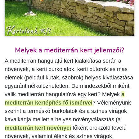
Melyek a mediterrán kert jellemzői?
A mediterrán hangulatú kert kialakítása során a
növények, a kerti burkolatok, kerti bútorok és más
elemek (például kutak, szobrok) helyes kiválasztása
egyaránt nélkülözhetetlen. De mindezekből miként
válik mediterrán hangulatúvá egy kert? Melyek
a
mediterrán kertépítés fő ismérvei
? Véleményünk
szerint a terméskő burkolatok és a színes virágok
kavalkádja mellett a helyes növényválasztás (a
mediterrán kert növényei
főként örökzöld levelű
növények, valamint élénk és színes virágok