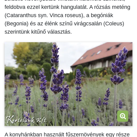
feldobva ezzel kertünk hangulatát. A rózsás meténg
(Cataranthus syn. Vinca roseus), a begóniák
(Begonia) és az élénk színű virágcsalán (Coleus)
szerintünk kitűnő választás.
A konyhánkban használt fűszernövények egy része