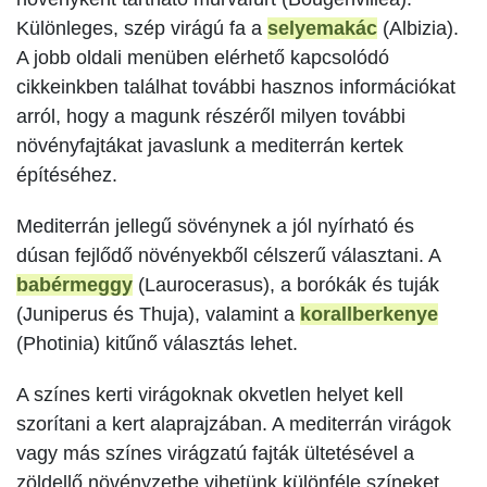
Különleges, szép virágú fa a
selyemakác
(Albizia).
A jobb oldali menüben elérhető kapcsolódó
cikkeinkben találhat további hasznos információkat
arról, hogy a magunk részéről milyen további
növényfajtákat javaslunk a mediterrán kertek
építéséhez.
Mediterrán jellegű sövénynek a jól nyírható és
dúsan fejlődő növényekből célszerű választani. A
babérmeggy
(Laurocerasus), a borókák és tuják
(Juniperus és Thuja), valamint a
korallberkenye
(Photinia) kitűnő választás lehet.
A színes kerti virágoknak okvetlen helyet kell
szorítani a kert alaprajzában. A mediterrán virágok
vagy más színes virágzatú fajták ültetésével a
zöldellő növényzetbe vihetünk különféle színeket,