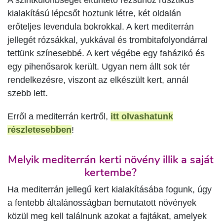
A szintkülönbséget eltüntető rézsűhöz rusztikus
kialakítású lépcsőt hoztunk létre, két oldalán
erőteljes levendula bokrokkal. A kert mediterrán
jellegét rózsákkal, yukkával és trombitafolyondárral
tettünk színesebbé. A kert végébe egy faházikó és
egy pihenősarok került. Ugyan nem állt sok tér
rendelkezésre, viszont az elkészült kert, annál
szebb lett.
Erről a mediterrán kertről,
itt olvashatunk
részletesebben
!
Melyik mediterrán kerti növény illik a saját
kertembe?
Ha mediterrán jellegű kert kialakításába fogunk, úgy
a fentebb általánosságban bemutatott növények
közül meg kell találnunk azokat a fajtákat, amelyek