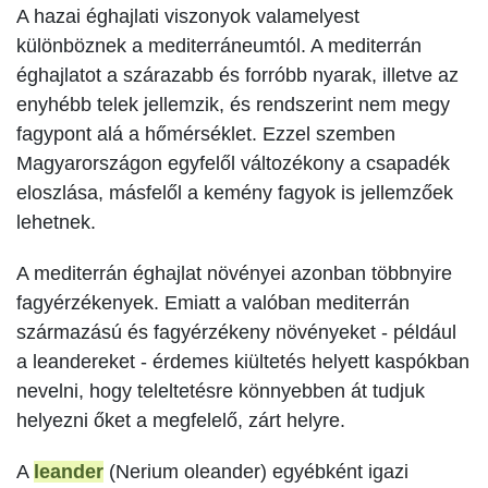
A hazai éghajlati viszonyok valamelyest
különböznek a mediterráneumtól. A mediterrán
éghajlatot a szárazabb és forróbb nyarak, illetve az
enyhébb telek jellemzik, és rendszerint nem megy
fagypont alá a hőmérséklet. Ezzel szemben
Magyarországon egyfelől változékony a csapadék
eloszlása, másfelől a kemény fagyok is jellemzőek
lehetnek.
A mediterrán éghajlat növényei azonban többnyire
fagyérzékenyek. Emiatt a valóban mediterrán
származású és fagyérzékeny növényeket - például
a leandereket - érdemes kiültetés helyett kaspókban
nevelni, hogy teleltetésre könnyebben át tudjuk
helyezni őket a megfelelő, zárt helyre.
A
leander
(Nerium oleander) egyébként igazi