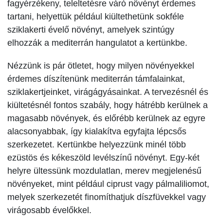
fagyérzékeny, teleltetésre váró növényt érdemes
tartani, helyettük például kiültethetünk sokféle
sziklakerti évelő növényt, amelyek szintúgy
elhozzák a mediterrán hangulatot a kertünkbe.
Nézzünk is pár ötletet, hogy milyen növényekkel
érdemes díszítenünk mediterrán támfalainkat,
sziklakertjeinket, virágágyásainkat. A tervezésnél és
kiültetésnél fontos szabály, hogy hátrébb kerülnek a
magasabb növények, és előrébb kerülnek az egyre
alacsonyabbak, így kialakítva egyfajta lépcsős
szerkezetet. Kertünkbe helyezzünk minél több
ezüstös és kékeszöld levélszínű növényt. Egy-két
helyre ültessünk mozdulatlan, merev megjelenésű
növényeket, mint például ciprust vagy pálmaliliomot,
melyek szerkezetét finomíthatjuk díszfüvekkel vagy
virágosabb évelőkkel.