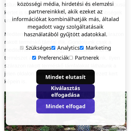
közösségi média, hirdetési és elemzési
stílusát alapvetően az határozza meg, milyen típusú
partnereinkkel, akik ezeket az
kertet is szeretnénk, és mekkora szintkülönbségek
információkat kombinálhatják más, általad
uralkodnak telkünkön.
megadott vagy szolgáltatásaik
használatából gyűjtött adatokkal.
Mediterrán típusú kertünkhöz leginkább a szárazon
rakott terméskő támfal illik. Gondoljunk csak a
Szükséges
Analytics
Marketing
mediterrán országok hegyvonulataira, ahol a
Preferenciák
Partnerek
természet által formált kövekkel találkozunk. Ilyen
szárazon rakott terméskő támfalakat láthatunk a
jelen oldalon bemutatott, általunk kivitelezett kert
Mindet elutasít
képein is.
Kiválasztás
elfogadása
Mindet elfogad