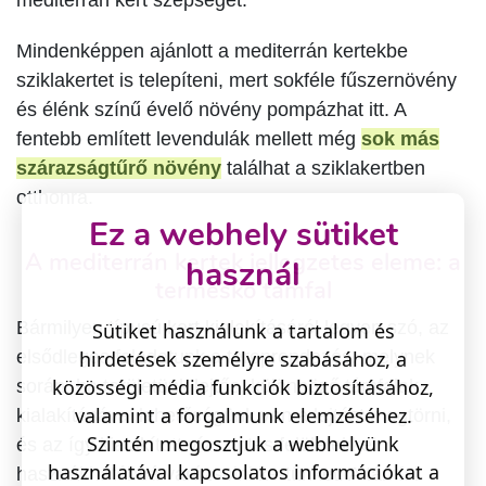
Mindenképpen ajánlott a mediterrán kertekbe
sziklakertet is telepíteni, mert sokféle fűszernövény
és élénk színű évelő növény pompázhat itt. A
fentebb említett levendulák mellett még
sok más
szárazságtűrő növény
találhat a sziklakertben
otthonra.
Ez a webhely sütiket
A mediterrán kertek jellegzetes eleme: a
használ
terméskő támfal
Bármilyen típusú kert kialakításáról legyen szó, az
Sütiket használunk a tartalom és
hirdetések személyre szabásához, a
elsődleges feladatunk a tereprendezés, melynek
közösségi média funkciók biztosításához,
során, ha területünk lejtős, különböző támfalak
valamint a forgalmunk elemzéséhez.
kialakításával lehetőségünk van a lejtést megtörni,
Szintén megosztjuk a webhelyünk
és az így kialakított vízszintes felületekkel
használatával kapcsolatos információkat a
használthatóbbá varázsolni kertünket. A támfal