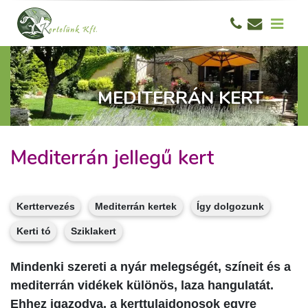
MEDITERRÁN KERT
Mediterrán jellegű kert
Kerttervezés
Mediterrán kertek
Így dolgozunk
Kerti tó
Sziklakert
Mindenki szereti a nyár melegségét, színeit és a
mediterrán vidékek különös, laza hangulatát.
Ehhez igazodva, a kerttulajdonosok egyre