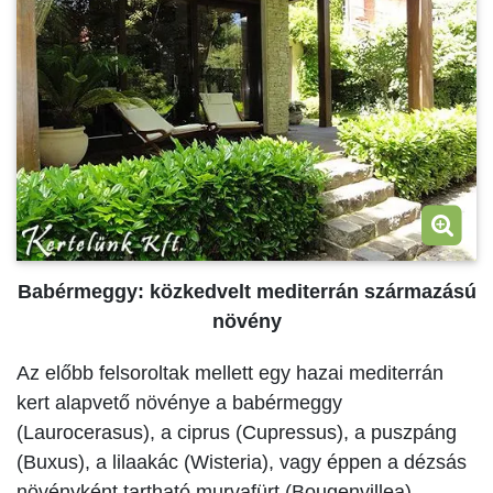
Babérmeggy: közkedvelt mediterrán származású
növény
Az előbb felsoroltak mellett egy hazai mediterrán
kert alapvető növénye a babérmeggy
(Laurocerasus), a ciprus (Cupressus), a puszpáng
(Buxus), a lilaakác (Wisteria), vagy éppen a dézsás
növényként tartható murvafürt (Bougenvillea).