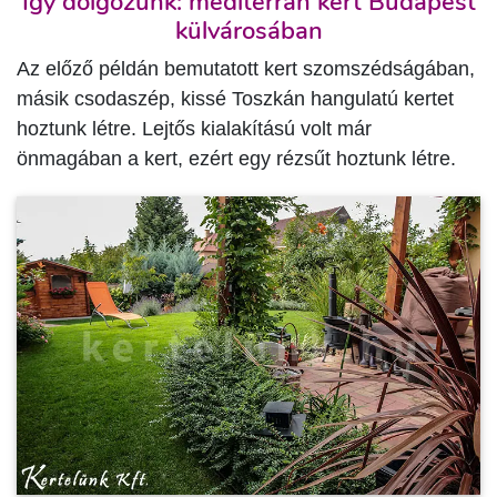
Így dolgozunk: mediterrán kert Budapest
külvárosában
Az előző példán bemutatott kert szomszédságában,
másik csodaszép, kissé Toszkán hangulatú kertet
hoztunk létre. Lejtős kialakítású volt már
önmagában a kert, ezért egy rézsűt hoztunk létre.