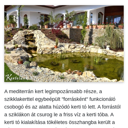
A mediterrán kert legimpozánsabb része, a
szikklakerttel egybeépült "forrásként" funkcionáló
csobogó és az alatta húzódó kerti tó lett. A forrástól
a sziklákon át csurog le a friss víz a kerti tóba. A
kerti tó kialakítása tökéletes összhangba került a