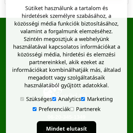
Sütiket használunk a tartalom és
hirdetések személyre szabásához, a
közösségi média funkciók biztosításához,
KERTELÜNK Kert- és Parképítő Kft.
valamint a forgalmunk elemzéséhez.
Székhely: 1062 Budapest
Szintén megosztjuk a webhelyünk
Székely Bertalan u. 14.
használatával kapcsolatos információkat a
közösségi média, hirdetési és elemzési
Adatvédelmi nyilatkozat
partnereinkkel, akik ezeket az
információkat kombinálhatják más, általad
Jogi nyilatkozat
megadott vagy szolgáltatásaik
használatából gyűjtött adatokkal.
Szükséges
Analytics
Marketing
Preferenciák
Partnerek
06-20-345-1349
Mindet elutasít
info@kertelunk.hu