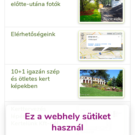
előtte-utána fotók
Elérhetőségeink
10+1 igazán szép
és ötletes kert
képekben
Kerttervezés
Ez a webhely sütiket
lépései a
Kertelünk Kft-nél
használ