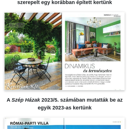
szerepelt egy korábban épített kertünk
A
Szép H
ázak
2023/5. számában mutatták be az
egyik 2023-as kertünk