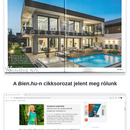
A
Bien.hu
-n cikksorozat jelent meg rólunk