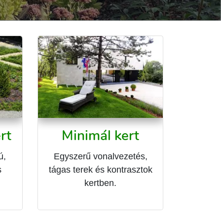
rt
Minimál kert
ú,
Egyszerű vonalvezetés,
s
tágas terek és kontrasztok
kertben.