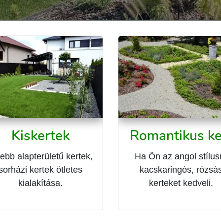
Kiskertek
Romantikus ke
ebb alapterületű kertek,
Ha Ön az angol stílus
sorházi kertek ötletes
kacskaringós, rózsá
kialakítása.
kerteket kedveli.