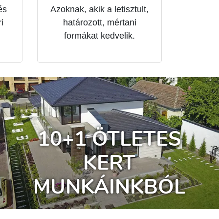
és
Azoknak, akik a letisztult,
i
határozott, mértani
formákat kedvelik.
10+1 ÖTLETES
KERT
MUNKÁINKBÓL