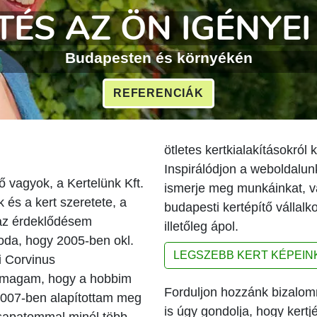
ÖN MEGÁLMODJA
tervezzük és megalkotjuk Önnek a tökéletes 
REFERENCIÁK
ötletes kertkialakításokról 
Inspirálódjon a weboldalunk
ő vagyok, a Kertelünk Kft.
ismerje meg munkáinkat, v
és a kert szeretete, a
budapesti kertépítő vállalk
t az érdeklődésem
illetőleg ápol.
oda, hogy 2005-ben okl.
LEGSZEBB KERT KÉPEIN
 Corvinus
magam, hogy a hobbim
Forduljon hozzánk bizalo
2007-ben alapítottam meg
is úgy gondolja, hogy kertj
csapatommal minél több