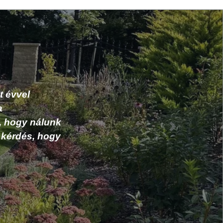
apatot.
uk, az
olt kérdés,
Következő
 semmiből