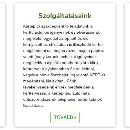
Szolgáltatásaink
Kertépítő szakcégként fő feladatunk a
kerttulajdonos igényeinek és elvárásainak
megfelelő, egyúttal az épített és élő
környezethez stílusában is illeszkedő kertet
megálmodni és megtervezni, majd a papírra
vetett (vagy korunk technikai igényeinek
megfelelően digitális adathordozóra kiírt)
kerttervet a gyakorlatban életre kelteni,
vagyis a ház előszobáját (is) jelentő KERT-et
megépíteni, kialakítani. Főbb
tevékenységeink ennek megfelelően a
kerttervezés, a kertépítés, automata
öntözőrendszerek telepítése, térburkolatok
kialakítása.
TOVÁBB