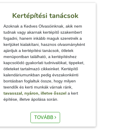
Kertépítési tanácsok
Azoknak a Kedves Olvasóinknak, akik nem
tudnak vagy akarnak kertépítő szakembert
fogadni, hanem inkább maguk szeretnék a
kertjüket kialakítani, hasznos olvasmányként
ajánljuk a kertépítési tanácsok, ötletek
menüpontban található, a kertépítéshez
kapcsolódó gyakorlati tudnivalókat, tippeket,
ötleteket tartalmazó cikkeinket. Kertépítő
kalendáriumunkban pedig évszakonkénti
bontásban foglaltuk össze, hogy milyen
teendők és kerti munkák várnak ránk,
tavasszal, nyáron,
illetve ősszel
a kert
építése, illetve ápolása során.
TOVÁBB