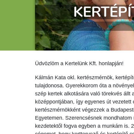
Mi meg
Üdvözlöm a Kertelünk Kft. honlapján!
Kálmán Kata okl. kertészmérnök, kertépít
tulajdonosa. Gyerekkorom óta a növények 
szép kertek alkotására való törekvés áll
középpontjában, így egyenes út vezetett 
kertészmérnökként végezzek a Budapesti
Egyetemen. Szerencsésnek mondhatom 
kezdetektől fogva egyben a munkám is. 
cégemet, hogy kerttervező és kertépítő 