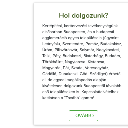
Hol dolgozunk?
Kertépítési, kerttervezési tevékenységünk
elsősorban Budapesten, és a budapesti
agglomeráció egyes településein (úgymint
Leányfalu, Szentendre, Pomáz, Budakalász,
Üröm, Pilisvörösvár, Solymár, Nagykovácsi,
Telki, Páty, Budakeszi, Biatorbágy, Budaörs,
Törökbálint, Nagytarcsa, Kistarcsa,
Mogyoród, Fót, Szada, Veresegyház,
Gödöllő, Dunakeszi, Göd, Sződliget) érhető
el, de egyedi megállapodás alapján
kivételesen dolgozunk Budapesttől távolabb
eső településeken is. Kapcsolatfelvételhez
kattintson a "Tovább" gomra!
TOVÁBB