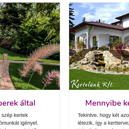
erek által
Mennyibe ker
s szép kertek
Tekintve, hogy két azo
tómunkát igényel.
létezik, így a kertterv