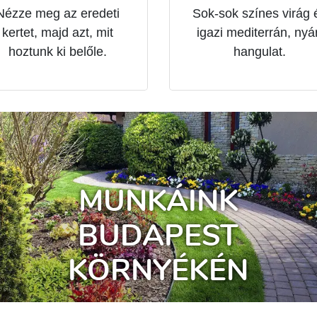
Nézze meg az eredeti
Sok-sok színes virág 
kertet, majd azt, mit
igazi mediterrán, nyár
hoztunk ki belőle.
hangulat.
MUNKÁINK
BUDAPEST
KÖRNYÉKÉN