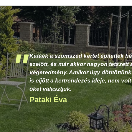
Neten kerestünk kertészt, kertépítő cs
Megérzés alapján Katáékat választott
egyeztetés és az árajánlat után nem v
hogy őket bízzuk meg a munkával. A
csodás kertet varázsoltak nekünk.
Tapolczai Gergely