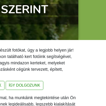
kertet!
készült fotókat, úgy a legjobb helyen jár!
on található kert fotóink segítségével,
agyis mindazon kerteket, melyeket
ozásként cégünk tervezett, épített,
K
ÍGY DOLGOZUNK
mmal, ha munkáink megtekintése után Ön
ének legideálisabb, legszebb kialakítását