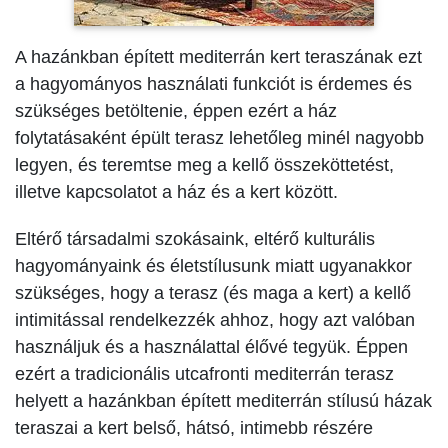
A hazánkban épített mediterrán kert teraszának ezt
a hagyományos használati funkciót is érdemes és
szükséges betöltenie, éppen ezért a ház
folytatásaként épült terasz lehetőleg minél nagyobb
legyen, és teremtse meg a kellő összeköttetést,
illetve kapcsolatot a ház és a kert között.
Eltérő társadalmi szokásaink, eltérő kulturális
hagyományaink és életstílusunk miatt ugyanakkor
szükséges, hogy a terasz (és maga a kert) a kellő
intimitással rendelkezzék ahhoz, hogy azt valóban
használjuk és a használattal élővé tegyük. Éppen
ezért a tradicionális utcafronti mediterrán terasz
helyett a hazánkban épített mediterrán stílusú házak
teraszai a kert belső, hátsó, intimebb részére