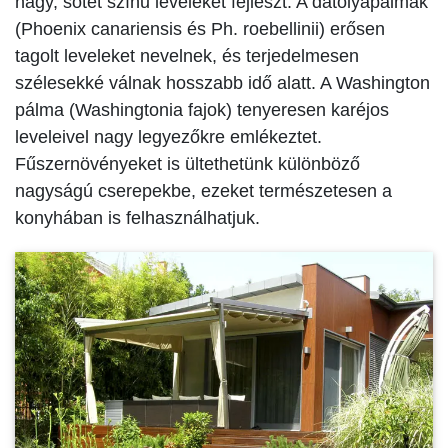
nagy, sötét színű leveleket fejleszt. A datolyapálmák
(Phoenix canariensis és Ph. roebellinii) erősen
tagolt leveleket nevelnek, és terjedelmesen
szélesekké válnak hosszabb idő alatt. A Washington
pálma (Washingtonia fajok) tenyeresen karéjos
leveleivel nagy legyezőkre emlékeztet.
Fűszernövényeket is ültethetünk különböző
nagyságú cserepekbe, ezeket természetesen a
konyhában is felhasználhatjuk.