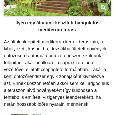
Ilyen egy általunk készített hangulatos
mediterrán terasz
Az általunk épített mediterrán kertek teraszain, a
kihelyezett, kaspókba, dézsákba ültetett növények
öntözésére automata öntözőrendszert szoktunk
telepíteni, akár önállóan – csapra szerelhető
vezérlővel ellátott csepegtető formájában -, akár a
kerti öntözőrendszer egyik zónájaként kivitelezve
azt. Ennek köszönhetően akkor sem kell aggódniuk
a teraszon lévő növényekért (így különösen a
fentebb is említett, vízigényes leanderekért), ha
netán hosszabb időre nyaralni mennének.