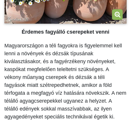
Érdemes fagyálló cserepeket venni
Magyarországon a téli fagyokra is figyelemmel kell
lenni a növények és dézsák típusának
kiválasztásakor, és a fagyérzékeny növényeket,
kaspókat megfelelően teleltetni szükséges. A
vékony műanyag cserepek és dézsák a téli
fagyások miatt szétrepedhetnek, amikor a föld
térfogata a megfagyó víz hatására növekszik. A nem
télálló agyagcserepekkel ugyanez a helyzet. A
télálló edények sokkal masszívabbak, az ilyen
agyagedényeket speciális technikával égetik ki.