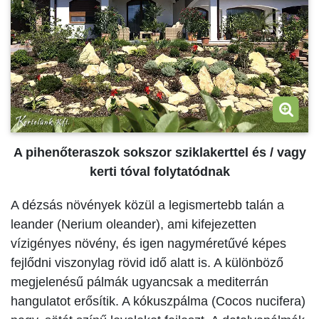
A pihenőteraszok sokszor sziklakerttel és / vagy
kerti tóval folytatódnak
A dézsás növények közül a legismertebb talán a
leander (Nerium oleander), ami kifejezetten
vízigényes növény, és igen nagyméretűvé képes
fejlődni viszonylag rövid idő alatt is. A különböző
megjelenésű pálmák ugyancsak a mediterrán
hangulatot erősítik. A kókuszpálma (Cocos nucifera)