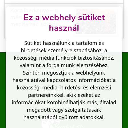
Korallberkenye – a
Ez a webhely sütiket
másik kedvelt
mediterrán sövény
használ
Sütiket használunk a tartalom és
hirdetések személyre szabásához, a
közösségi média funkciók biztosításához,
KERTELÜNK Kert- és Parképítő Kft.
valamint a forgalmunk elemzéséhez.
Székhely: 1062 Budapest
Szintén megosztjuk a webhelyünk
Székely Bertalan u. 14.
használatával kapcsolatos információkat a
közösségi média, hirdetési és elemzési
Adatvédelmi nyilatkozat
partnereinkkel, akik ezeket az
információkat kombinálhatják más, általad
Jogi nyilatkozat
megadott vagy szolgáltatásaik
használatából gyűjtött adatokkal.