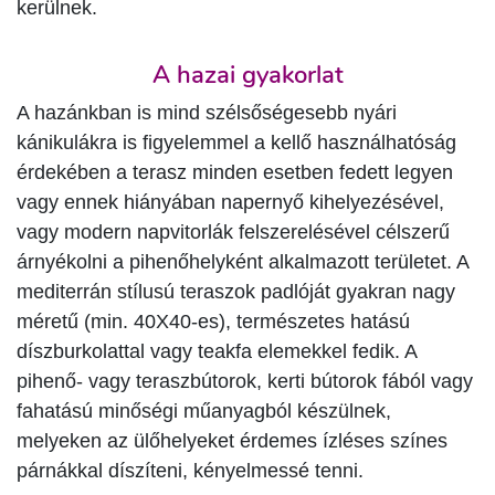
kerülnek.
A hazai gyakorlat
A hazánkban is mind szélsőségesebb nyári
kánikulákra is figyelemmel a kellő használhatóság
érdekében a terasz minden esetben fedett legyen
vagy ennek hiányában napernyő kihelyezésével,
vagy modern napvitorlák felszerelésével célszerű
árnyékolni a pihenőhelyként alkalmazott területet. A
mediterrán stílusú teraszok padlóját gyakran nagy
méretű (min. 40X40-es), természetes hatású
díszburkolattal vagy teakfa elemekkel fedik. A
pihenő- vagy teraszbútorok, kerti bútorok fából vagy
fahatású minőségi műanyagból készülnek,
melyeken az ülőhelyeket érdemes ízléses színes
párnákkal díszíteni, kényelmessé tenni.