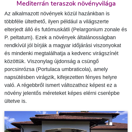
Mediterrán teraszok növényvilága
Az alkalmazott növények közül hazánkban is
többféle ültethető, ilyen például a világszerte
elterjedt álló és futómuskátli (Pelargonium zonale és
P. peltatum). Ezek a növények általánosságban
rendkívül jól bírják a magyar időjárási viszonyokat
és mindenki megtalálhatja a kedvenc virágszínét
közöttük. Viszonylag újdonság a csüngő
porcsinrózsa (Portulaca umbraticola), amely
napsütésben virágzik, kifejezetten fényes helyre
való. A régebbről ismert változathoz képest ez a
növény jelentős méreteket képes elérni cserépbe
ültetve is.