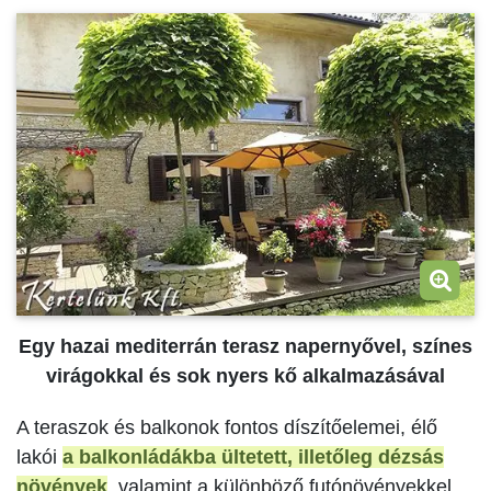
Egy hazai mediterrán terasz napernyővel, színes
virágokkal és sok nyers kő alkalmazásával
A teraszok és balkonok fontos díszítőelemei, élő
lakói
a balkonládákba ültetett, illetőleg dézsás
növények
, valamint a különböző futónövényekkel