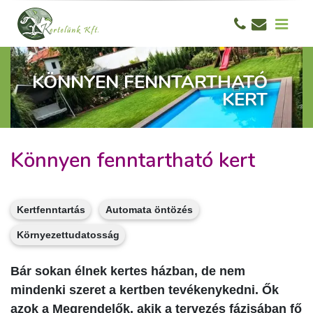
KÖNNYEN FENNTARTHATÓ
KERT
Könnyen fenntartható kert
Kertfenntartás
Automata öntözés
Környezettudatosság
Bár sokan élnek kertes házban, de nem
mindenki szeret a kertben tevékenykedni. Ők
azok a Megrendelők, akik a tervezés fázisában fő