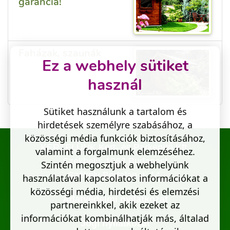
garancia!
Faházak, szaunák
Ez a webhely sütiket
használ
Sütiket használunk a tartalom és
hirdetések személyre szabásához, a
közösségi média funkciók biztosításához,
KERTELÜNK Kert- és Parképítő Kft.
valamint a forgalmunk elemzéséhez.
Székhely: 1062 Budapest
Szintén megosztjuk a webhelyünk
Székely Bertalan u. 14.
használatával kapcsolatos információkat a
közösségi média, hirdetési és elemzési
Adatvédelmi nyilatkozat
partnereinkkel, akik ezeket az
információkat kombinálhatják más, általad
Jogi nyilatkozat