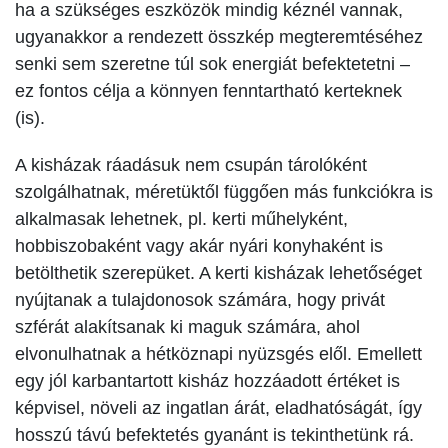
ha a szükséges eszközök mindig kéznél vannak,
ugyanakkor a rendezett összkép megteremtéséhez
senki sem szeretne túl sok energiát befektetetni –
ez fontos célja a könnyen fenntartható kerteknek
(is).
A kisházak ráadásuk nem csupán tárolóként
szolgálhatnak, méretüktől függően más funkciókra is
alkalmasak lehetnek, pl. kerti műhelyként,
hobbiszobaként vagy akár nyári konyhaként is
betölthetik szerepüket. A kerti kisházak lehetőséget
nyújtanak a tulajdonosok számára, hogy privát
szférát alakítsanak ki maguk számára, ahol
elvonulhatnak a hétköznapi nyüzsgés elől. Emellett
egy jól karbantartott kisház hozzáadott értéket is
képvisel, növeli az ingatlan árát, eladhatóságát, így
hosszú távú befektetés gyanánt is tekinthetünk rá.