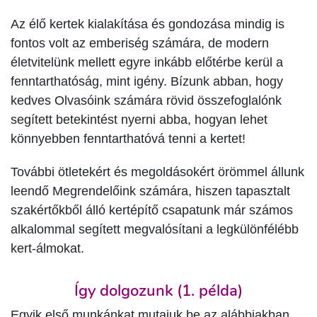
Az élő kertek kialakítása és gondozása mindig is
fontos volt az emberiség számára, de modern
életvitelünk mellett egyre inkább előtérbe kerül a
fenntarthatóság, mint igény. Bízunk abban, hogy
kedves Olvasóink számára rövid összefoglalónk
segített betekintést nyerni abba, hogyan lehet
könnyebben fenntarthatóvá tenni a kertet!
További ötletekért és megoldásokért örömmel állunk
leendő Megrendelőink számára, hiszen tapasztalt
szakértőkből álló kertépítő csapatunk már számos
alkalommal segített megvalósítani a legkülönfélébb
kert-álmokat.
Így dolgozunk (1. példa)
Egyik első munkánkat mutajuk be az alábbiakban.