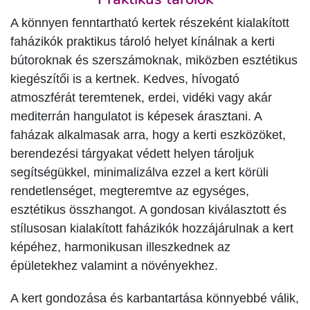
A könnyen fenntartható kertek részeként kialakított
faházikók praktikus tároló helyet kínálnak a kerti
bútoroknak és szerszámoknak, miközben esztétikus
kiegészítői is a kertnek. Kedves, hívogató
atmoszférát teremtenek, erdei, vidéki vagy akár
mediterrán hangulatot is képesek árasztani. A
faházak alkalmasak arra, hogy a kerti eszközöket,
berendezési tárgyakat védett helyen tároljuk
segítségükkel, minimalizálva ezzel a kert körüli
rendetlenséget, megteremtve az egységes,
esztétikus összhangot. A gondosan kiválasztott és
stílusosan kialakított faházikók hozzájárulnak a kert
képéhez, harmonikusan illeszkednek az
épületekhez valamint a növényekhez.
A kert gondozása és karbantartása könnyebbé válik,