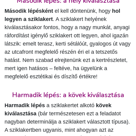
Második lépés: a hely kiválasztása
Második lépésként
el kell döntenünk, hogy
hol
legyen a sziklakert
. A sziklakert helyének
kiválasztásakor fontos, hogy a nagy munkát, anyagi
ráfordítást igénylő sziklakert ott legyen, ahol igazán
látszik: emelt terasz, kerti sétálóút, gyalogos út vagy
az utcafront megfelelő részén éri el a tetszetős
hatást. Nem szabad elrejtenünk ezt a kertrészletet,
mert igen hatásos – feltéve, ha ügyelünk a
megfelelő esztétikai és díszítő értékre!
Harmadik lépés: a kövek kiválasztása
Harmadik lépés
a sziklakertet alkotó
kövek
kiválasztása
(bár természetesen ezt a feladatot
nagyban determinálja a sziklakert választott típusa).
A sziklakertben ugyanis, mint ahogyan azt az