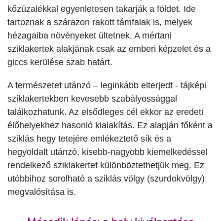
kőzúzalékkal egyenletesen takarják a földet. Ide
tartoznak a szárazon rakott támfalak is, melyek
hézagaiba növényeket ültetnek. A mértani
sziklakertek alakjának csak az emberi képzelet és a
giccs kerülése szab határt.
A természetet utánzó – leginkább elterjedt - tájképi
sziklakertekben kevesebb szabályossággal
találkozhatunk. Az elsődleges cél ekkor az eredeti
élőhelyekhez hasonló kialakítás. Ez alapján főként a
sziklás hegy tetejére emlékeztető sík és a
hegyoldalt utánzó, kisebb-nagyobb kiemelkedéssel
rendelkező sziklakertet különböztethetjük meg. Ez
utóbbihoz sorolható a sziklás völgy (szurdokvölgy)
megvalósítása is.