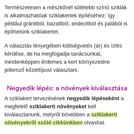
Természetesen a mészkőnél sötétebb színű sziklák
is alkalmazhatóak sziklakertek építéséhez: így
például gránitból, bazaltból, andezitból és palából is
építhetünk sziklakertet.
A választás lényegében költségvetés (ár) és ízlés
kérdése, de ha megfogadja tanácsunkat,
mindenképpen érdemes a kert környezetére
jellemző kőzettípust választani.
Negyedik lépés: a növények kiválasztása
A sziklakert tervezésének
negyedik lépéseként
a
megfelelő
sziklakerti növényeket
kell
kiválasztanunk, melyről bövebben a
sziklakerti
növényekről szóló cikkünkben
olvashat.