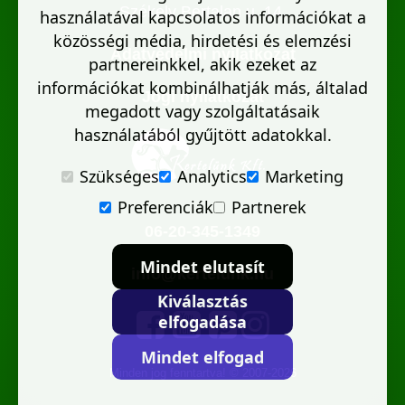
Székely Bertalan u. 14.
használatával kapcsolatos információkat a
közösségi média, hirdetési és elemzési
Adatvédelmi nyilatkozat
partnereinkkel, akik ezeket az
információkat kombinálhatják más, általad
Jogi nyilatkozat
megadott vagy szolgáltatásaik
használatából gyűjtött adatokkal.
Szükséges
Analytics
Marketing
Preferenciák
Partnerek
06-20-345-1349
Mindet elutasít
info@kertelunk.hu
Kiválasztás
elfogadása
Mindet elfogad
Minden jog fenntartva! © 2007-2026