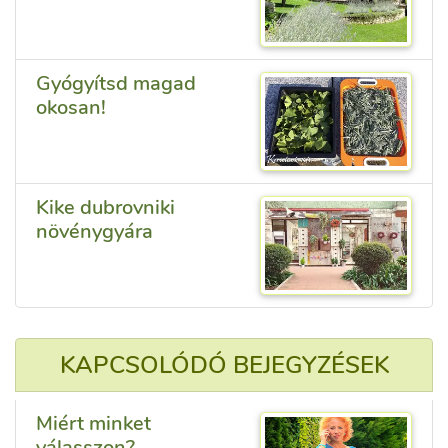
Gyógyítsd magad
okosan!
Kike dubrovniki
növénygyára
KAPCSOLÓDÓ BEJEGYZÉSEK
Miért minket
válasszon?