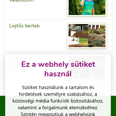
Lejtős kertek
Virágok a
Ez a webhely sütiket
sziklakertben
használ
Sütiket használunk a tartalom és
hirdetések személyre szabásához, a
közösségi média funkciók biztosításához,
KERTELÜNK Kert- és Parképítő Kft.
valamint a forgalmunk elemzéséhez.
Székhely: 1062 Budapest
Szintén megosztjuk a webhelyünk