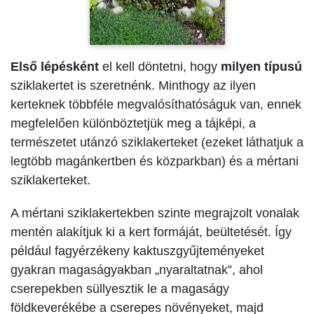
Első lépésként
el kell döntetni, hogy
milyen típusú
sziklakertet is szeretnénk. Minthogy az ilyen
kerteknek többféle megvalósíthatóságuk van, ennek
megfelelően különböztetjük meg a tájképi, a
természetet utánzó sziklakerteket (ezeket láthatjuk a
legtöbb magánkertben és közparkban) és a mértani
sziklakerteket.
A mértani sziklakertekben szinte megrajzolt vonalak
mentén alakítjuk ki a kert formáját, beültetését. Így
például fagyérzékeny kaktuszgyűjteményeket
gyakran magaságyakban „nyaraltatnak”, ahol
cserepekben süllyesztik le a magaságy
földkeverékébe a cserepes növényeket, majd