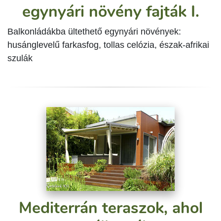
egynyári növény fajták I.
Balkonládákba ültethető egynyári növények:
husánglevelű farkasfog, tollas celózia, észak-afrikai
szulák
Mediterrán teraszok, ahol