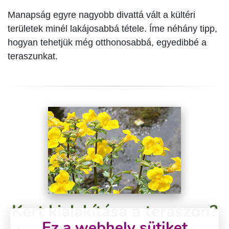
Manapság egyre nagyobb divattá vált a kültéri
területek minél lakájosabbá tétele. Íme néhány tipp,
hogyan tehetjük még otthonosabbá, egyedibbé a
teraszunkat.
Kert kialakítása a teraszon?
Ez a webhely sütiket