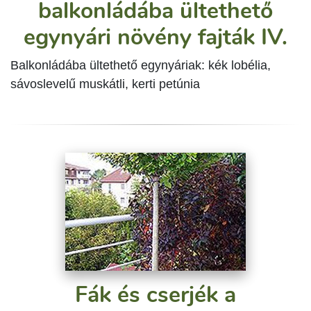
balkonládába ültethető
egynyári növény fajták IV.
Balkonládába ültethető egynyáriak: kék lobélia,
sávoslevelű muskátli, kerti petúnia
Fák és cserjék a