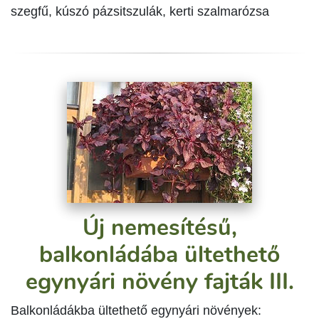
szegfű, kúszó pázsitszulák, kerti szalmarózsa
Új nemesítésű,
balkonládába ültethető
egynyári növény fajták III.
Balkonládákba ültethető egynyári növények: