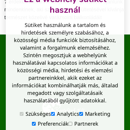
7 érdekes balkonnövény, melyet jó szívvel ajánlunk
használ
mindenkinek, aki szép növények ültetésével kívánja
természet közelivé varázsolni balkonládáit
Sütiket használunk a tartalom és
hirdetések személyre szabásához, a
közösségi média funkciók biztosításához,
KERTELÜNK Kert- és Parképítő Kft.
valamint a forgalmunk elemzéséhez.
Székhely: 1062 Budapest
Szintén megosztjuk a webhelyünk
Székely Bertalan u. 14.
használatával kapcsolatos információkat a
közösségi média, hirdetési és elemzési
Adatvédelmi nyilatkozat
partnereinkkel, akik ezeket az
információkat kombinálhatják más, általad
Jogi nyilatkozat
megadott vagy szolgáltatásaik
használatából gyűjtött adatokkal.
Szükséges
Analytics
Marketing
Preferenciák
Partnerek