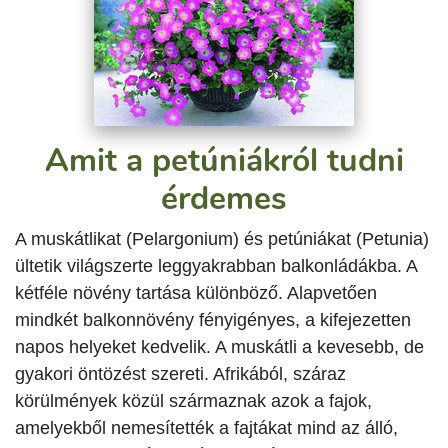
Amit a petúniákról tudni
érdemes
A muskátlikat (Pelargonium) és petúniákat (Petunia)
ültetik világszerte leggyakrabban balkonládákba. A
kétféle növény tartása különböző. Alapvetően
mindkét balkonnövény fényigényes, a kifejezetten
napos helyeket kedvelik. A muskátli a kevesebb, de
gyakori öntözést szereti. Afrikából, száraz
körülmények közül származnak azok a fajok,
amelyekből nemesítették a fajtákat mind az álló,