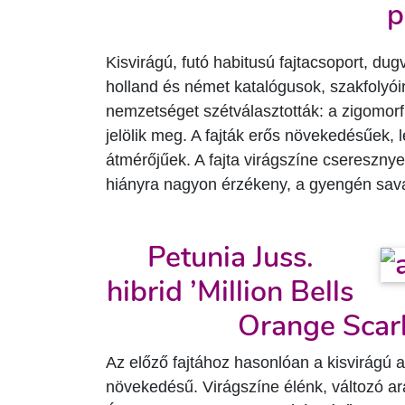
p
Kisvirágú, futó habitusú fajtacsoport, dug
holland és német katalógusok, szakfolyói
nemzetséget szétválasztották: a zigomorf
jelölik meg. A fajták erős növekedésűek, l
átmérőjűek. A fajta virágszíne csereszny
hiányra nagyon érzékeny, a gyengén sava
Petunia Juss.
hibrid ’Million Bells
Orange Scarle
Az előző fajtához hasonlóan a kisvirágú a
növekedésű. Virágszíne élénk, változó a