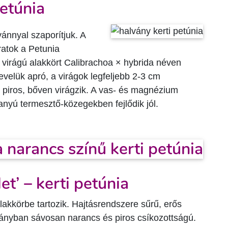
etúnia
vánnyal szaporítjuk. A
ratok a Petunia
 virágú alakkört Calibrachoa × hybrida néven
evelük apró, a virágok legfeljebb 2-3 cm
e piros, bőven virágzik. A vas- és magnézium
nyú termesztő-közegekben fejlődik jól.
t’ – kerti petúnia
lakkörbe tartozik. Hajtásrendszere sűrű, erős
rányban sávosan narancs és piros csíkozottságú.