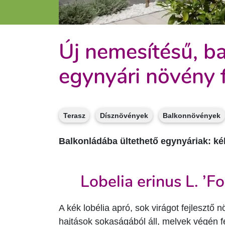
Új nemesítésű, b
egynyári növény f
Terasz
Dísznövények
Balkonnövények
Balkonládába ültethető egynyáriak: kék
Lobelia erinus L. ’Fo
A kék lobélia apró, sok virágot fejlesztő
hajtások sokaságából áll, melyek végén f