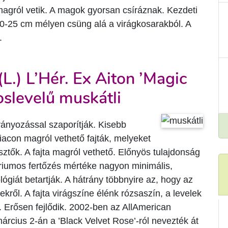
 magról vetik. A magok gyorsan csíráznak. Kezdeti
0-25 cm mélyen csüng alá a virágkosarakból. A
.
L.) L’Hér. Ex Aiton ’Magic
oslevelű muskátli
ványozással szaporítják. Kisebb
iacon magról vethető fajták, melyeket
sztők. A fajta magról vethető. Előnyös tulajdonság
riumos fertőzés mértéke nagyon minimális,
giát betartják. A hátrány többnyire az, hogy az
yekről. A fajta virágszíne élénk rózsaszín, a levelek
. Erősen fejlődik. 2002-ben az AllAmerican
árcius 2-án a ’Black Velvet Rose’-ról nevezték át