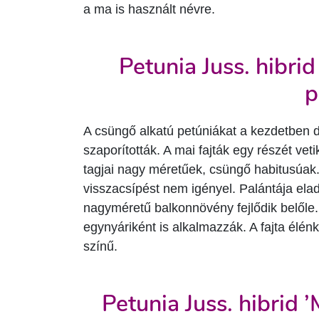
a ma is használt névre.
Petunia Juss. hibrid
p
A csüngő alkatú petúniákat a kezdetben 
szaporították. A mai fajták egy részét veti
tagjai nagy méretűek, csüngő habitusúak.
visszacsípést nem igényel. Palántája ela
nagyméretű balkonnövény fejlődik belőle
egynyáriként is alkalmazzák. A fajta élén
színű.
Petunia Juss. hibrid ’