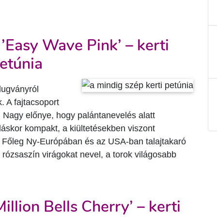
 ’Easy Wave Pink’ – kerti
etúnia
dugványról
k. A fajtacsoport
 Nagy előnye, hogy palántanevelés alatt
dáskor kompakt, a kiültetésekben viszont
. Főleg Ny-Európában és az USA-ban talajtakaró
k rózsaszín virágokat nevel, a torok világosabb
Million Bells Cherry’ – kerti