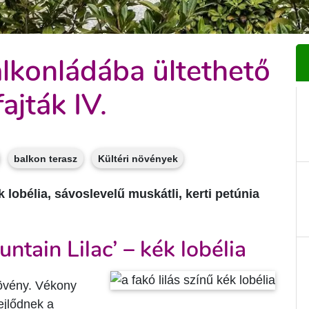
alkonládába ültethető
ajták IV.
balkon terasz
Kültéri növények
 lobélia, sávoslevelű muskátli, kerti petúnia
untain Lilac’ – kék lobélia
 növény. Vékony
ejlődnek a