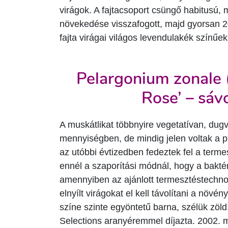
virágok. A fajtacsoport csüngő habitusú,
növekedése visszafogott, majd gyorsan 2
fajta virágai világos levendulakék színűek
Pelargonium zonale (
Rose’ – sáv
A muskátlikat többnyire vegetatívan, dug
mennyiségben, de mindig jelen voltak a p
az utóbbi évtizedben fedeztek fel a terme
ennél a szaporítási módnál, hogy a bakté
amennyiben az ajánlott termesztéstechnoló
elnyílt virágokat el kell távolítani a növén
színe szinte egyöntetű barna, szélük zöld
Selections aranyéremmel díjazta. 2002. m