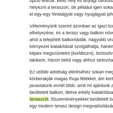
opció létezik: kellő hely és anyagi ráfordít
helyezni a teraszon, de például igen soka
el egy-egy hintaágyát vagy nyugágyat pih
Véleményünk szerint azonban az igazi kom
elhelyezése, és a terasz vagy balkon növ
ahol a telepített balkonládák, nagyobb vi
környezet kialakítását szolgálhatja, hanem
képes megszüntetni (korlátozni), biztosítva
lakáson, házon belül vagy ahhoz tartozóa
Ez utóbbi adottság eléréséhez sokan meg
körberakják magas thuja félékkel, ám ke
javaslatunk ennél több: amit mi ajánlunk 
beültetett balkon, illetve erkély kialakítá
teraszról
, fűszernövényekkel beültetett ba
egy modern terasz design megvalósításár