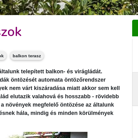
szok
ok
balkon terasz
talunk telepített balkon- és virágládát.
ládák öntözését automata öntözőrendszer
yek nem várt kiszáradása miatt akkor sem kell
lád elutazik valahová és hosszabb - rövidebb
n a növények megfelelő öntözése az általunk
ezésnek hála, mindig és minden körülmények