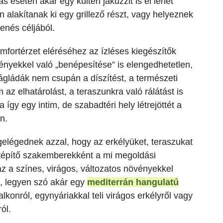
ás esetén akár egy kültéri jakuzzit is el lehet
n alakítanak ki egy grillező részt, vagy helyeznek
enés céljából.
fortérzet eléréséhez az ízléses kiegészítők
ényekkel való „benépesítése” is elengedhetetlen,
rágládák nem csupán a díszítést, a természeti
 az elhatárolást, a teraszunkra való rálátást is
 így egy intim, de szabadtéri hely létrejöttét a
n.
elégednek azzal, hogy az erkélyüket, teraszukat
rtépítő szakemberekként a mi megoldási
az a színes, virágos, változatos növényekkel
sa, legyen szó akár egy
mediterrán hangulatú
lkonról, egynyáriakkal teli virágos erkélyről vagy
ól.