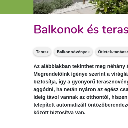
Balkonok és tera
Terasz
Balkonnövények
Ötletek-tanács
Az alábbiakban tekinthet meg néhány ál
Megrendelőink igénye szerint a virág
biztosítja, így a gyönyörű terasznövén
aggódni, ha netán nyáron az egész csa
ideig távol vannak az otthontól, hisze
telepített automatizált öntözőberend
között biztosítva van.