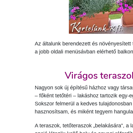
Az általunk berendezett és növényesített 
a jobb oldali menüsávban elérhető balko
Virágos teraszo
Nagyon sok új építésű házhoz vagy társashá
– főként tetőtéri – lakáshoz tartozik egy-
Sokszor felmerül a kedves tulajdonosban a
hasznosítsam, és miként tegyem hangula
A teraszok, tetőteraszok „belakására”, a l