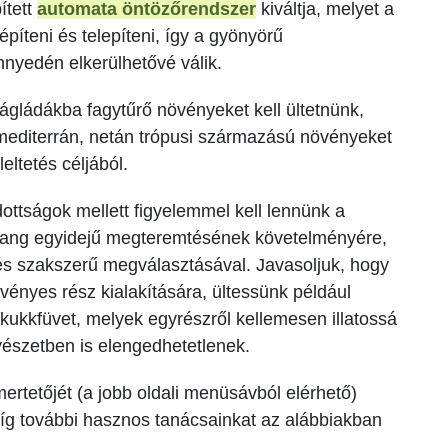
ített
automata öntözőrendszer
kiváltja, melyet a
píteni és telepíteni, így a gyönyörű
nyedén elkerülhetővé válik.
gládákba fagytűrő növényeket kell ültetnünk,
mediterrán, netán trópusi származású növényeket
leltetés céljából.
ottságok mellett figyelemmel kell lennünk a
zhang egyidejű megteremtésének követelményére,
 és szakszerű megválasztásával. Javasoljuk, hogy
vényes rész kialakítására, ültessünk például
akukkfüvet, melyek egyrészről kellemesen illatossá
vészetben is elengedhetetlenek.
ertetőjét (a jobb oldali menüsávból elérhető)
míg további hasznos tanácsainkat az alábbiakban