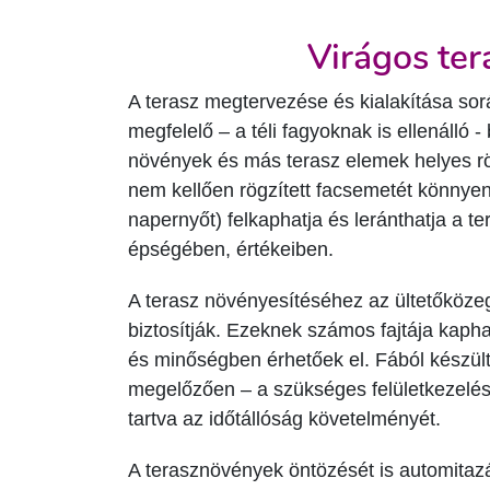
Virágos ter
A terasz megtervezése és kialakítása sorá
megfelelő – a téli fagyoknak is ellenálló 
növények és más terasz elemek helyes rö
nem kellően rögzített facsemetét könnyen 
napernyőt) felkaphatja és leránthatja a t
épségében, értékeiben.
A terasz növényesítéséhez az ültetőközeg
biztosítják. Ezeknek számos fajtája kap
és minőségben érhetőek el. Fából készült
megelőzően – a szükséges felületkezelés
tartva az időtállóság követelményét.
A terasznövények öntözését is automitazá