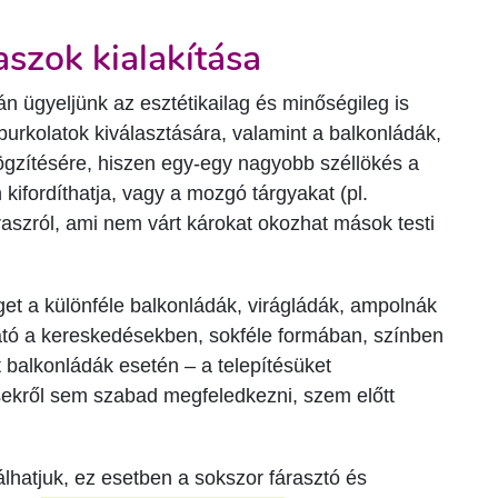
aszok kialakítása
n ügyeljünk az esztétikailag és minőségileg is
- burkolatok kiválasztására, valamint a balkonládák,
gzítésére, hiszen egy-egy nagyobb széllökés a
kifordíthatja, vagy a mozgó tárgyakat (pl.
eraszról, ami nem várt károkat okozhat mások testi
et a különféle balkonládák, virágládák, ampolnák
ható a kereskedésekben, sokféle formában, színben
 balkonládák esetén – a telepítésüket
ekről sem szabad megfeledkezni, szem előtt
lhatjuk, ez esetben a sokszor fárasztó és