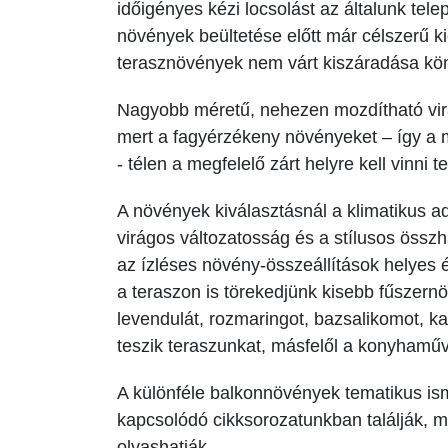
időigényes kézi locsolást az általunk telep
növények beültetése előtt már célszerű kié
terasznövények nem várt kiszáradása kön
Nagyobb méretű, nehezen mozdítható virá
mert a fagyérzékeny növényeket – így a 
- télen a megfelelő zárt helyre kell vinni te
A növények kiválasztásnál a klimatikus ad
virágos változatosság és a stílusos öss
az ízléses növény-összeállítások helyes
a teraszon is törekedjünk kisebb fűszernö
levendulát, rozmaringot, bazsalikomot, k
teszik teraszunkat, másfelől a konyhamű
A különféle balkonnövények tematikus ism
kapcsolódó cikksorozatunkban találják, 
olvashatják.