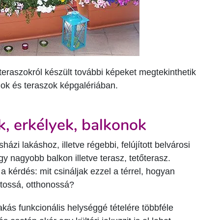
teraszokról készült további képeket megtekinthetik
nok és teraszok képgalériában.
k, erkélyek, balkonok
zi lakáshoz, illetve régebbi, felújított belvárosi
egy nagyobb balkon illetve terasz, tetőterasz.
 kérdés: mit csináljak ezzel a térrel, hogyan
tossá, otthonossá?
akás funkcionális helységgé tételére többféle