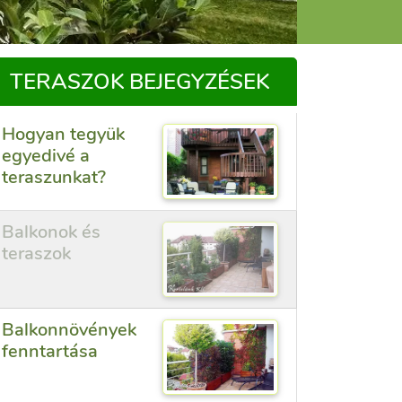
TERASZOK BEJEGYZÉSEK
Hogyan tegyük
egyedivé a
teraszunkat?
Balkonok és
teraszok
Balkonnövények
fenntartása