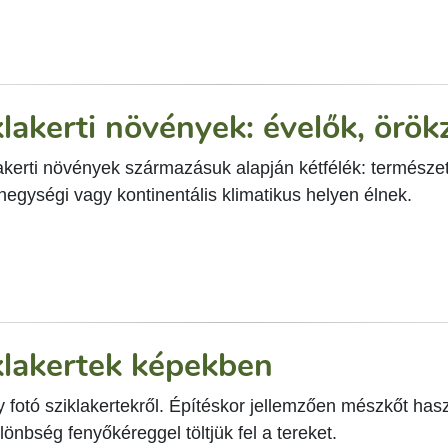
klakerti növények: évelők, örök
lakerti növények származásuk alapján kétfélék: termész
egységi vagy kontinentális klimatikus helyen élnek.
klakertek képekben
 fotó sziklakertekről. Építéskor jellemzően mészkőt has
lönbség fenyőkéreggel töltjük fel a tereket.