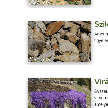
Szi
Amennyi
figyel
Vir
Évszak
virága 
amelyek