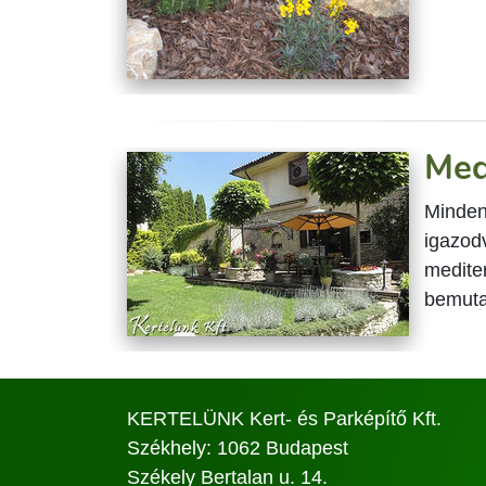
Med
Minden
igazodv
medite
bemuta
KERTELÜNK Kert- és Parképítő Kft.
Székhely: 1062 Budapest
Székely Bertalan u. 14.