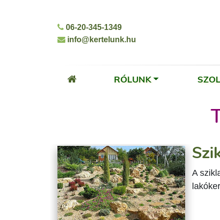
06-20-345-1349
info@kertelunk.hu
RÓLUNK
SZO
Szi
A szik
lakóke