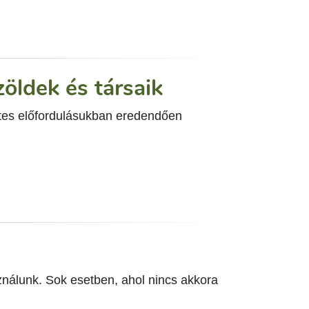
zöldek és társaik
etes előfordulásukban eredendően
ználunk. Sok esetben, ahol nincs akkora