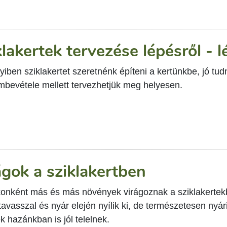
klakertek tervezése lépésről - 
ben sziklakertet szeretnénk építeni a kertünkbe, jó tud
embevétele mellett tervezhetjük meg helyesen.
ágok a sziklakertben
onként más és más növények virágoznak a sziklakertekb
tavasszal és nyár elején nyílik ki, de természetesen nyár
 hazánkban is jól telelnek.