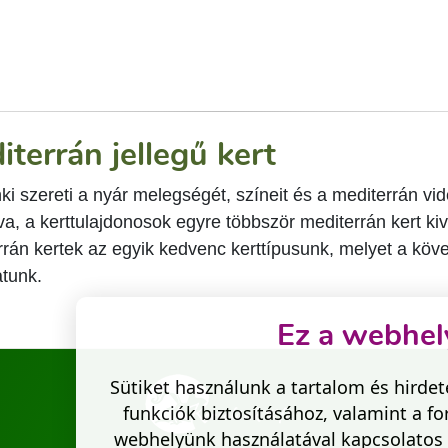
iterrán jellegű kert
ki szereti a nyár melegségét, színeit és a mediterrán vi
a, a kerttulajdonosok egyre többször mediterrán kert ki
rrán kertek az egyik kedvenc kerttípusunk, melyet a köv
tunk.
Ez a webhely
Sütiket használunk a tartalom és hirde
funkciók biztosításához, valamint a 
webhelyünk használatával kapcsolatos 