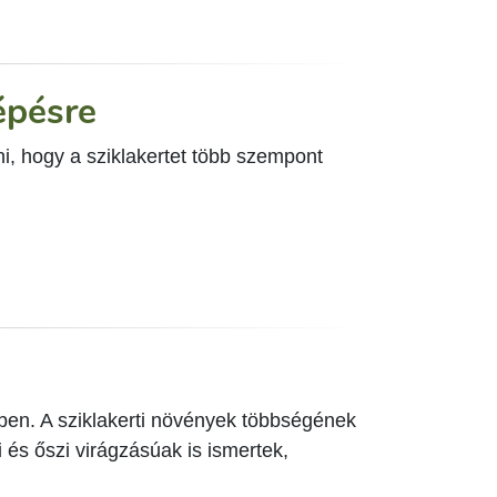
lépésre
ni, hogy a sziklakertet több szempont
en. A sziklakerti növények többségének
i és őszi virágzásúak is ismertek,