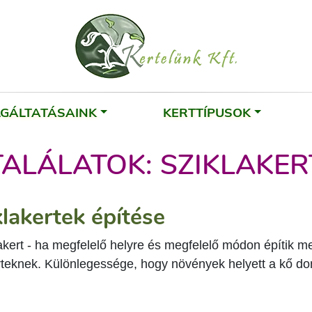
LGÁLTATÁSAINK
KERTTÍPUSOK
TALÁLATOK: SZIKLAKER
klakertek építése
lakert - ha megfelelő helyre és megfelelő módon építik m
rteknek. Különlegessége, hogy növények helyett a kő do