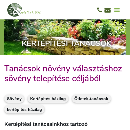
KERTÉPÍTÉSI TANÁCSOK
Tanácsok növény választáshoz
sövény telepítése céljából
Sövény
Kertépítés házilag
Ötletek-tanácsok
kertépítés házilag
Kertépítési tanácsainkhoz tartozó