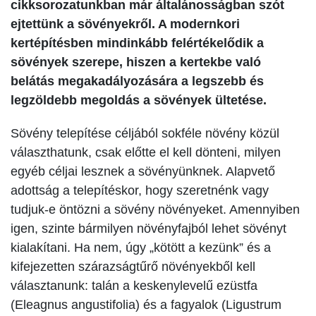
cikksorozatunkban már általánosságban szót
ejtettünk a sövényekről. A modernkori
kertépítésben mindinkább felértékelődik a
sövények szerepe, hiszen a kertekbe való
belátás megakadályozására a legszebb és
legzöldebb megoldás a sövények ültetése.
Sövény telepítése céljából sokféle növény közül
választhatunk, csak előtte el kell dönteni, milyen
egyéb céljai lesznek a sövényünknek. Alapvető
adottság a telepítéskor, hogy szeretnénk vagy
tudjuk-e öntözni a sövény növényeket. Amennyiben
igen, szinte bármilyen növényfajból lehet sövényt
kialakítani. Ha nem, úgy „kötött a kezünk” és a
kifejezetten szárazságtűrő növényekből kell
választanunk: talán a keskenylevelű ezüstfa
(Eleagnus angustifolia) és a fagyalok (Ligustrum