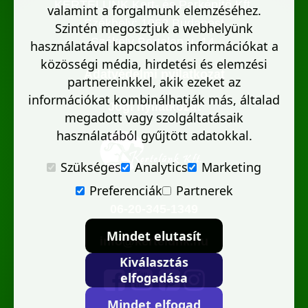
KERTELÜNK Kert- és Parképítő Kft.
valamint a forgalmunk elemzéséhez.
Székhely: 1062 Budapest
Szintén megosztjuk a webhelyünk
Székely Bertalan u. 14.
használatával kapcsolatos információkat a
közösségi média, hirdetési és elemzési
Adatvédelmi nyilatkozat
partnereinkkel, akik ezeket az
információkat kombinálhatják más, általad
Jogi nyilatkozat
megadott vagy szolgáltatásaik
használatából gyűjtött adatokkal.
Szükséges
Analytics
Marketing
Preferenciák
Partnerek
06-20-345-1349
Mindet elutasít
info@kertelunk.hu
Kiválasztás
elfogadása
Mindet elfogad