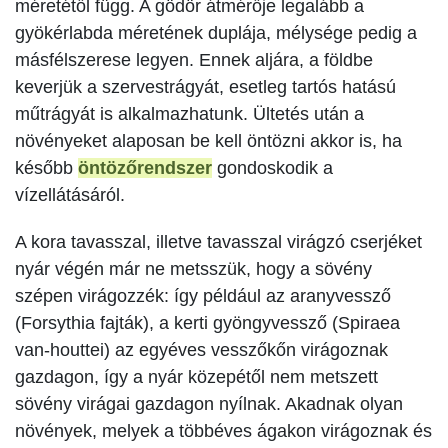
méretétől függ. A gödör átmérője legalább a
gyökérlabda méretének duplája, mélysége pedig a
másfélszerese legyen. Ennek aljára, a földbe
keverjük a szervestrágyát, esetleg tartós hatású
műtrágyát is alkalmazhatunk. Ültetés után a
növényeket alaposan be kell öntözni akkor is, ha
később
öntözőrendszer
gondoskodik a
vízellátásáról.
A kora tavasszal, illetve tavasszal virágzó cserjéket
nyár végén már ne metsszük, hogy a sövény
szépen virágozzék: így például az aranyvessző
(Forsythia fajták), a kerti gyöngyvessző (Spiraea
van-houttei) az egyéves vesszőkőn virágoznak
gazdagon, így a nyár közepétől nem metszett
sövény virágai gazdagon nyílnak. Akadnak olyan
növények, melyek a többéves ágakon virágoznak és