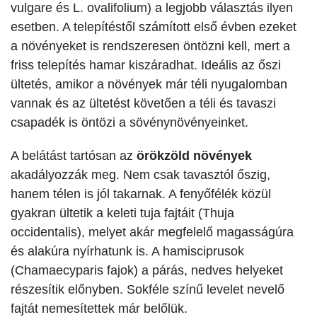
vulgare és L. ovalifolium) a legjobb választás ilyen
esetben. A telepítéstől számított első évben ezeket
a növényeket is rendszeresen öntözni kell, mert a
friss telepítés hamar kiszáradhat. Ideális az őszi
ültetés, amikor a növények már téli nyugalomban
vannak és az ültetést követően a téli és tavaszi
csapadék is öntözi a sövénynövényeinket.
A belátást tartósan az
örökzöld növények
akadályozzák meg. Nem csak tavasztól őszig,
hanem télen is jól takarnak. A fenyőfélék közül
gyakran ültetik a keleti tuja fajtáit (Thuja
occidentalis), melyet akár megfelelő magasságúra
és alakúra nyírhatunk is. A hamisciprusok
(Chamaecyparis fajok) a párás, nedves helyeket
részesítik előnyben. Sokféle színű levelet nevelő
fajtát nemesítettek már belőlük.