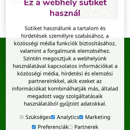
Ez a webhely sütiket
teraszon
használ
Sütiket használunk a tartalom és
hirdetések személyre szabásához, a
közösségi média funkciók biztosításához,
KERTELÜNK Kert- és Parképítő Kft.
valamint a forgalmunk elemzéséhez.
Székhely: 1062 Budapest
Szintén megosztjuk a webhelyünk
Székely Bertalan u. 14.
használatával kapcsolatos információkat a
közösségi média, hirdetési és elemzési
Adatvédelmi nyilatkozat
partnereinkkel, akik ezeket az
információkat kombinálhatják más, általad
Jogi nyilatkozat
megadott vagy szolgáltatásaik
használatából gyűjtött adatokkal.
Szükséges
Analytics
Marketing
Preferenciák
Partnerek