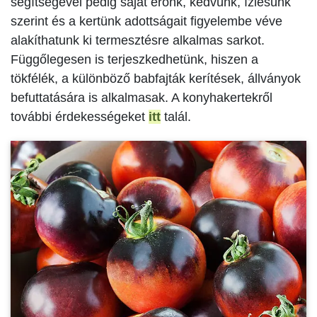
segítségével pedig saját erőnk, kedvünk, ízlésünk
szerint és a kertünk adottságait figyelembe véve
alakíthatunk ki termesztésre alkalmas sarkot.
Függőlegesen is terjeszkedhetünk, hiszen a
tökfélék, a különböző babfajták kerítések, állványok
befuttatására is alkalmasak. A konyhakertekről
további érdekességeket
itt
talál.