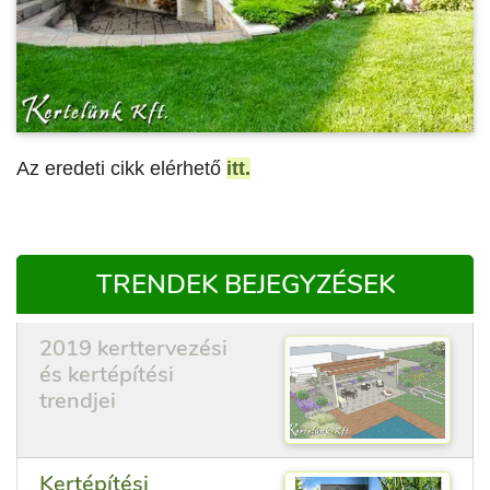
Az eredeti cikk elérhető
itt.
TRENDEK BEJEGYZÉSEK
2019 kerttervezési
és kertépítési
trendjei
Kertépítési