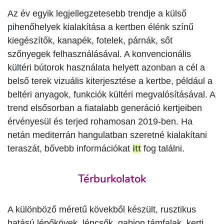
Az év egyik legjellegzetesebb trendje a külső
pihenőhelyek kialakítása a kertben élénk színű
kiegészítők, kanapék, fotelek, párnák, sőt
szőnyegek felhasználásával. A konvencionális
kültéri bútorok használata helyett azonban a cél a
belső terek vizuális kiterjesztése a kertbe, például a
beltéri anyagok, funkciók kültéri megvalósításával. A
trend elsősorban a fiatalabb generáció kertjeiben
érvényesül és terjed rohamosan 2019-ben. Ha
netán mediterrán hangulatban szeretné kialakítani
teraszát, bővebb információkat
itt
fog találni.
Térburkolatok
A különböző méretű kövekből készült, rusztikus
hatású lépőkövek, lépcsők, gabion támfalak, kerti