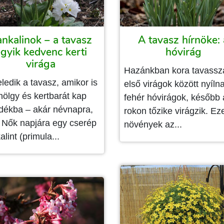
nkalinok – a tavasz
A tavasz hírnöke: 
gyik kedvenc kerti
hóvirág
virága
Hazánkban kora tavassz
ledik a tavasz, amikor is
első virágok között nyíln
hölgy és kertbarát kap
fehér hóvirágok, később 
dékba – akár névnapra,
rokon tőzike virágzik. Ez
 Nők napjára egy cserép
növények az...
alint (primula...