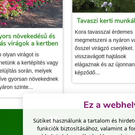
Tavaszi kerti munká
Kora tavasszal érdemes
yors növekedésű és
megmetszeni a nyáron v
ás virágok a kertben
ősszel virágzó cserjéket.
 olyan virágot is
visszavágott hajtások
thetünk a kertépítés vagy
elágaznak és az újonnan
felújítás során, melyek
képződő...
tíve gyorsan növekednek
yáron szinte...
Ez a webhely
Sütiket használunk a tartalom és hirde
funkciók biztosításához, valamint a 