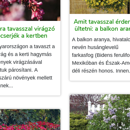
Amit tavasszal érd
ra tavasszal virágzó
ültetni: a balkon ar
cserjék a kertben
A balkon aranya, hivatal
arországon a tavaszt a
nevén husánglevelű
rág és a kerti hagymás
farkasfog (Bidens ferulifo
nyek virágzásával
Mexikóban és Észak-Am
tuk párosítani. A
déli részén honos. Innen.
szárú növények mellett
znek...