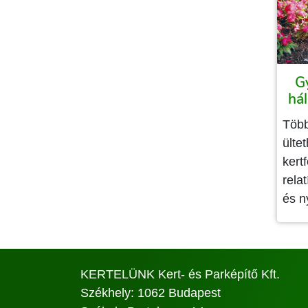
G
hál
Több
ülte
kert
rela
és n
KERTELÜNK Kert- és Parképítő Kft.
Székhely: 1062 Budapest