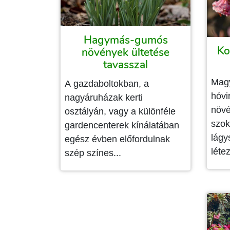
Hagymás-gumós
Ko
növények ültetése
tavasszal
Magy
A gazdaboltokban, a
hóvi
nagyáruházak kerti
növé
osztályán, vagy a különféle
szok
gardencenterek kínálatában
lágy
egész évben előfordulnak
léte
szép színes...