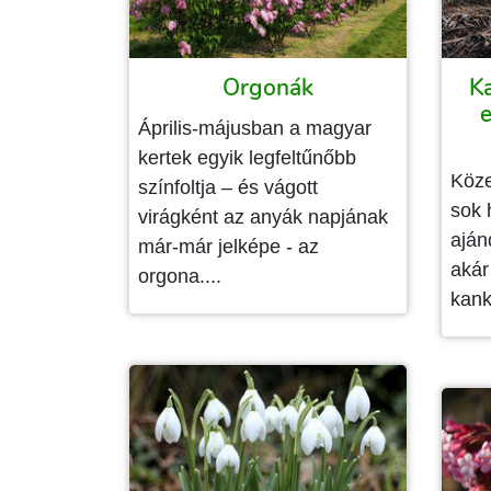
Orgonák
Ka
e
Április-májusban a magyar
kertek egyik legfeltűnőbb
Köze
színfoltja – és vágott
sok 
virágként az anyák napjának
aján
már-már jelképe - az
akár
orgona....
kank