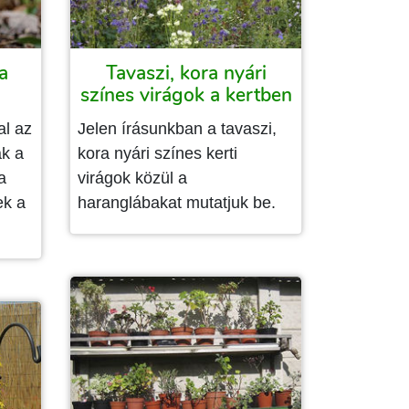
a
Tavaszi, kora nyári
színes virágok a kertben
al az
Jelen írásunkban a tavaszi,
ak a
kora nyári színes kerti
a
virágok közül a
ek a
haranglábakat mutatjuk be.