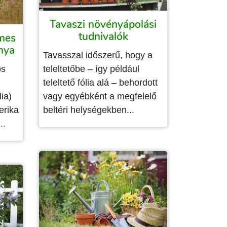
Tavaszi növényápolási
tudnivalók
emes
anya
Tavasszal időszerű, hogy a
os
teleltetőbe – így például
teleltető fólia alá – behordott
lia)
vagy egyébként a megfelelő
erika
beltéri helységekben...
..