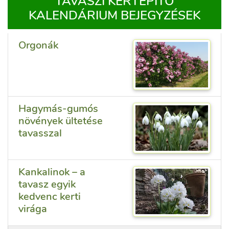
TAVASZI KERTÉPÍTŐ
KALENDÁRIUM BEJEGYZÉSEK
Orgonák
Hagymás-gumós
növények ültetése
tavasszal
Kankalinok – a
tavasz egyik
kedvenc kerti
virága