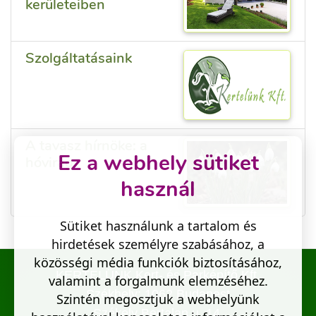
kerületeiben
Szolgáltatásaink
A tavasz hírnöke: a
Ez a webhely sütiket
hóvirág
használ
Sütiket használunk a tartalom és
hirdetések személyre szabásához, a
közösségi média funkciók biztosításához,
KERTELÜNK Kert- és Parképítő Kft.
valamint a forgalmunk elemzéséhez.
Székhely: 1062 Budapest
Szintén megosztjuk a webhelyünk
Székely Bertalan u. 14.