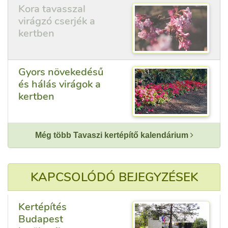
Kora tavasszal
virágzó cserjék a
kertben
Gyors növekedésű
és hálás virágok a
kertben
Még több Tavaszi kertépítő kalendárium
KAPCSOLÓDÓ BEJEGYZÉSEK
Kertépítés
Budapest