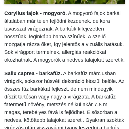
Coryllus fajok - mogyoró.
A mogyoró fajok barkái
általában már télen fejlődni kezdenek, de kora
tavasszal virágoznak. A barkáik kifejezetten
hosszúak, leginkább barna színűek. A szellő
mozgatja-rázza őket, így jelentős a vizuális hatásuk.
Sok virágport termelnek, allergiás reakciókat
okozhatnak. A mogyorók a nedves talajokat szeretik.
Salix caprea - barkafűz.
A barkafűz márciusban
virágzik, sokszor húsvéti dekoráció készül belőle. Az
összes fűz barkákat fejleszt, de nem mindegyik
díszít tartósan vagy nagy a virágzata. A barkafűz
fatermetű növény, metszés nélkül akár 7-8 m
magas, terebélyes fává is fejlődhet. Elsősorban a
nedves, kötöttebb talajokat szereti. Gyakran szokták
virágzás után visszavágni (vagy leszedni a barkás