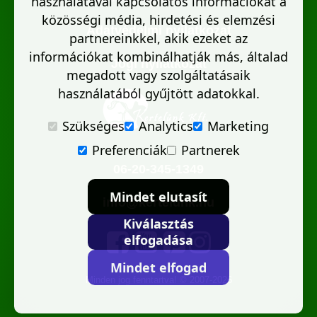
használatával kapcsolatos információkat a
közösségi média, hirdetési és elemzési
Adatvédelmi nyilatkozat
partnereinkkel, akik ezeket az
információkat kombinálhatják más, általad
Jogi nyilatkozat
megadott vagy szolgáltatásaik
használatából gyűjtött adatokkal.
Szükséges
Analytics
Marketing
Preferenciák
Partnerek
06-20-345-1349
Mindet elutasít
info@kertelunk.hu
Kiválasztás
elfogadása
Mindet elfogad
Minden jog fenntartva! © 2007-2026