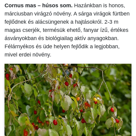
Cornus mas – húsos som.
Hazánkban is honos,
márciusban virágzó növény. A sárga virágok fürtben
fejlődnek és alácsüngenek a hajtásokról. 2-3 m
magas cserjék, termésük ehető, fanyar ízű, értékes
ásványokban és biológiailag aktív anyagokban.
Félárnyékos és üde helyen fejlődik a legjobban,
mivel erdei növény.