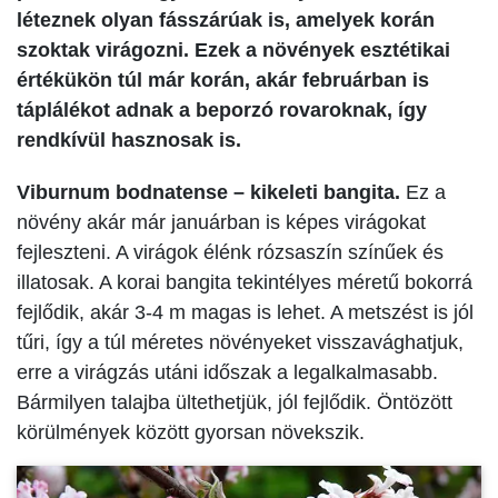
léteznek olyan fásszárúak is, amelyek korán
szoktak virágozni. Ezek a növények esztétikai
értékükön túl már korán, akár februárban is
táplálékot adnak a beporzó rovaroknak, így
rendkívül hasznosak is.
Viburnum bodnatense – kikeleti bangita.
Ez a
növény akár már januárban is képes virágokat
fejleszteni. A virágok élénk rózsaszín színűek és
illatosak. A korai bangita tekintélyes méretű bokorrá
fejlődik, akár 3-4 m magas is lehet. A metszést is jól
tűri, így a túl méretes növényeket visszavághatjuk,
erre a virágzás utáni időszak a legalkalmasabb.
Bármilyen talajba ültethetjük, jól fejlődik. Öntözött
körülmények között gyorsan növekszik.