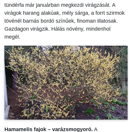
tündérfa már januárban megkezdi virágzását. A
virágok harang alakúak, mély sárga, a forrt szirmok
tövénél barnás bordó színűek, finoman illatosak.
Gazdagon virágzik. Hálás növény, mindenhol
megél.
Hamamelis fajok – varázsmogyoró.
A