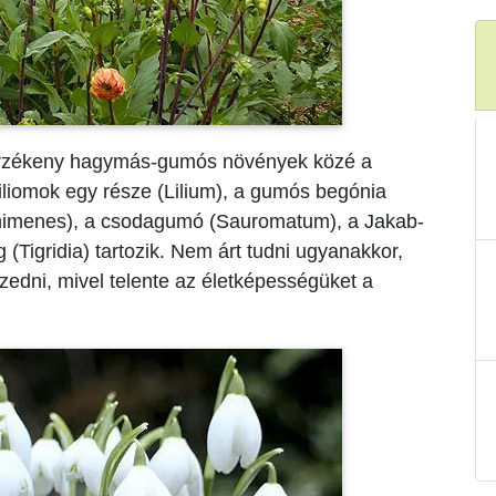
gyérzékeny hagymás-gumós növények közé a
liliomok egy része (Lilium), a gumós begónia
chimenes), a csodagumó (Sauromatum), a Jakab-
ág (Tigridia) tartozik. Nem árt tudni ugyanakkor,
zedni, mivel telente az életképességüket a