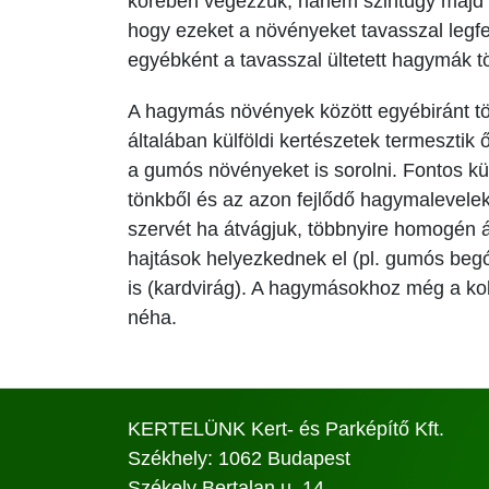
körében végezzük, hanem szintúgy majd a
hogy ezeket a növényeket tavasszal legfe
egyébként a tavasszal ültetett hagymák t
A hagymás növények között egyébiránt tö
általában külföldi kertészetek termeszti
a gumós növényeket is sorolni. Fontos k
tönkből és az azon fejlődő hagymalevelekb
szervét ha átvágjuk, többnyire homogén á
hajtások helyezkednek el (pl. gumós be
is (kardvirág). A hagymásokhoz még a kolo
néha.
KERTELÜNK Kert- és Parképítő Kft.
Székhely: 1062 Budapest
Székely Bertalan u. 14.