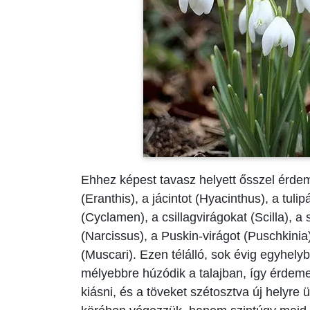
Ehhez képest tavasz helyett ősszel érdem
(Eranthis), a jácintot (Hyacinthus), a tuli
(Cyclamen), a csillagvirágokat (Scilla), a 
(Narcissus), a Puskin-virágot (Puschkinia),
(Muscari). Ezen télálló, sok évig egyhe
mélyebbre húzódik a talajban, így érdem
kiásni, és a töveket szétosztva új helyre ü