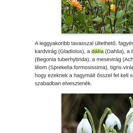
A leggyakoribb tavasszal ültethető, fa
kardvirág (Gladiolus), a
dália
(Dahlia), a 
(Begonia tuberhybrida), a mesevirág (A
liliom (Sprekelia formosissima), tigris-vir
hogy ezeknek a hagymáit ősszel fel kell s
szabadban elvesztenék.