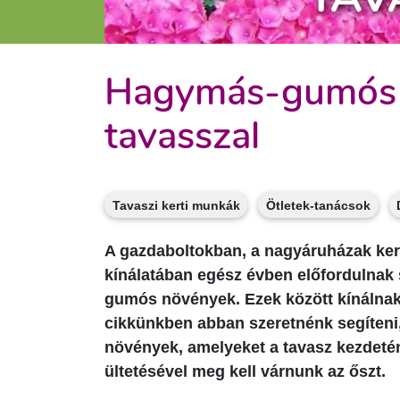
Hagymás-gumós n
tavasszal
Tavaszi kerti munkák
Ötletek-tanácsok
A gazdaboltokban, a nagyáruházak kert
kínálatában egész évben előfordulnak 
gumós növények. Ezek között kínálnak 
cikkünkben abban szeretnénk segíten
növények, amelyeket a tavasz kezdetén
ültetésével meg kell várnunk az őszt.