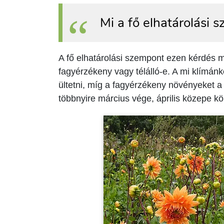
Mi a fő elhatárolási 
A fő elhatárolási szempont ezen kérdés 
fagyérzékeny vagy télálló-e. A mi klímánk
ültetni, míg a fagyérzékeny növényeket 
többnyire március vége, április közepe k