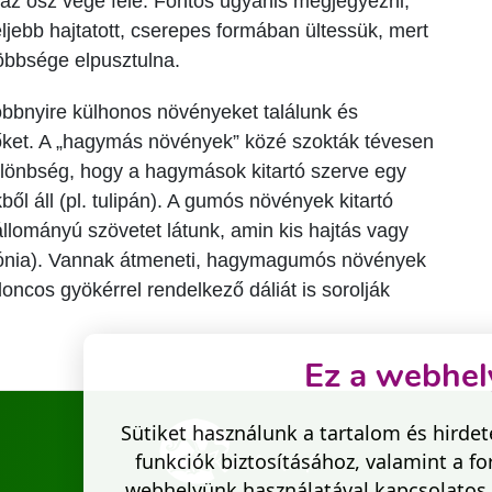
z ősz vége felé. Fontos ugyanis megjegyezni,
ljebb hajtatott, cserepes formában ültessük, mert
öbbsége elpusztulna.
bbnyire külhonos növényeket találunk és
k őket. A „hagymás növények” közé szokták tévesen
ülönbség, hogy a hagymások kitartó szerve egy
ől áll (pl. tulipán). A gumós növények kitartó
llományú szövetet látunk, amin kis hajtás vagy
gónia). Vannak átmeneti, hagymagumós növények
ncos gyökérrel rendelkező dáliát is sorolják
Ez a webhely
Sütiket használunk a tartalom és hirde
funkciók biztosításához, valamint a 
webhelyünk használatával kapcsolatos 