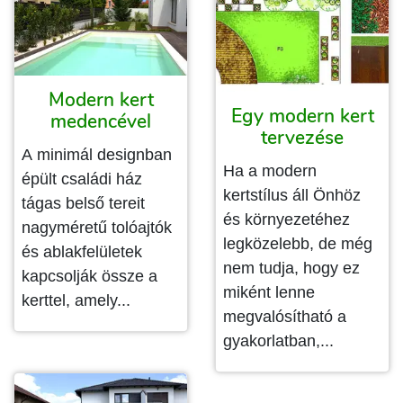
Modern kert
Egy modern kert
medencével
tervezése
A minimál designban
Ha a modern
épült családi ház
kertstílus áll Önhöz
tágas belső tereit
és környezetéhez
nagyméretű tolóajtók
legközelebb, de még
és ablakfelületek
nem tudja, hogy ez
kapcsolják össze a
miként lenne
kerttel, amely...
megvalósítható a
gyakorlatban,...