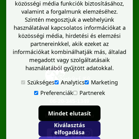
közösségi média funkciók biztosításához,
KERTELÜNK Kert- és Parképítő Kft.
valamint a forgalmunk elemzéséhez.
Székhely: 1062 Budapest
Szintén megosztjuk a webhelyünk
Székely Bertalan u. 14.
használatával kapcsolatos információkat a
közösségi média, hirdetési és elemzési
Adatvédelmi nyilatkozat
partnereinkkel, akik ezeket az
információkat kombinálhatják más, általad
Jogi nyilatkozat
megadott vagy szolgáltatásaik
használatából gyűjtött adatokkal.
Szükséges
Analytics
Marketing
Preferenciák
Partnerek
06-20-345-1349
Mindet elutasít
info@kertelunk.hu
Kiválasztás
elfogadása