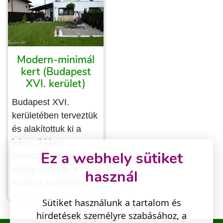
Modern-minimál
kert (Budapest
XVI. kerület)
Budapest XVI.
kerületében terveztük
és alakítottuk ki a
jelen cikkben
Ez a webhely sütiket
bemutatott kertet,
amely szintúgy a
használ
modern kertépítés...
Sütiket használunk a tartalom és
hirdetések személyre szabásához, a