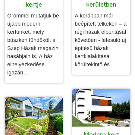
kertje
kerületben
Örömmel mutatjuk be
A korábban már
újabb modern
beépített telkeken – a
kertünket, mely
régi házak elbontását
büszkén tündökölt a
követően - létesülő új
Szép Házak magazin
építésű házak
hasábjain is. A ház
kertkialakítása
elhelyezkedése
körültekintő és...
igazán...
Modern kert