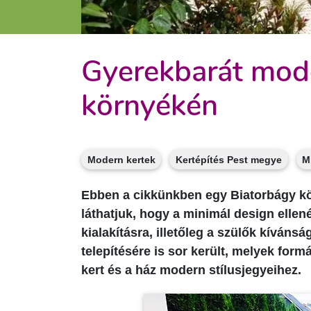
Gyerekbarát mode
környékén
Modern kertek
Kertépítés Pest megye
M
Ebben a cikkünkben egy Biatorbágy kö
láthatjuk, hogy a minimál design ellen
kialakításra, illetőleg a szülők kíváns
telepítésére is sor került, melyek for
kert és a ház modern stílusjegyeihez.