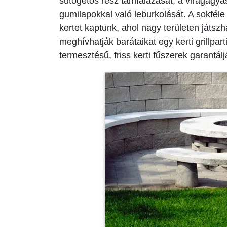
sütögetős rész támfalazását, a virágágyás
gumilapokkal való leburkolását. A sokfél
kertet kaptunk, ahol nagy területen játsz
meghívhatják barátaikat egy kerti grillparti
termesztésű, friss kerti fűszerek garantálj