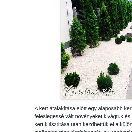
A kert átalakítása előtt egy alaposabb ker
feleslegessé vált növényeket kivágtuk és 
kert kitisztítása után kezdhettük el a külö