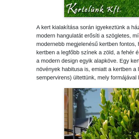
A kert kialakítása során igyekeztünk a há
modern hangulatát erősíti a szögletes, mí
modernebb megjelenésű kertben fontos, 
kertben a legfőbb színek a zöld, a fehér é
a modern design egyik alapköve. Egy kert
növények habitusa is, emiatt a kertben 
sempervirens) ültettünk, mely formájával 