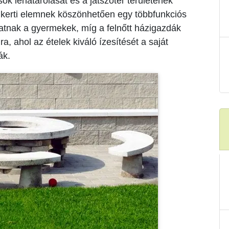
ok lehatárolását és a játszótér területének
e kerti elemnek köszönhetően egy többfunkciós
hatnak a gyermekek, míg a felnőtt házigazdák
ra, ahol az ételek kiváló ízesítését a saját
ák.