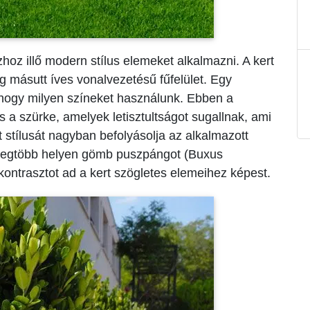
zhoz illő modern stílus elemeket alkalmazni. A kert
g másutt íves vonalvezetésű fűfelület. Egy
hogy milyen színeket használunk. Ebben a
s a szürke, amelyek letisztultságot sugallnak, ami
 stílusát nagyban befolyásolja az alkalmazott
a legtöbb helyen gömb puszpángot (Buxus
kontrasztot ad a kert szögletes elemeihez képest.