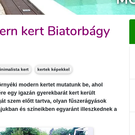
rn kert Biatorbágy
inimalista kert
kertek képekkel
rnyéki modern kertet mutatunk be, ahol
ére egy igazán gyerekbarát kert került
ágát szem előtt tartva, olyan fűszerágyások
májukban és színeikben egyaránt illeszkednek a