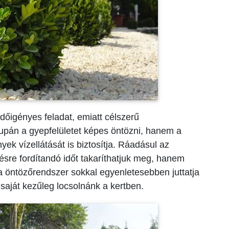
dőigényes feladat, emiatt célszerű
upán a gyepfelületet képes öntözni, hanem a
yek vízellátását is biztosítja. Ráadásul az
sre fordítandó időt takaríthatjuk meg, hanem
a öntözőrendszer sokkal egyenletesebben juttatja
 saját kezűleg locsolnánk a kertben.