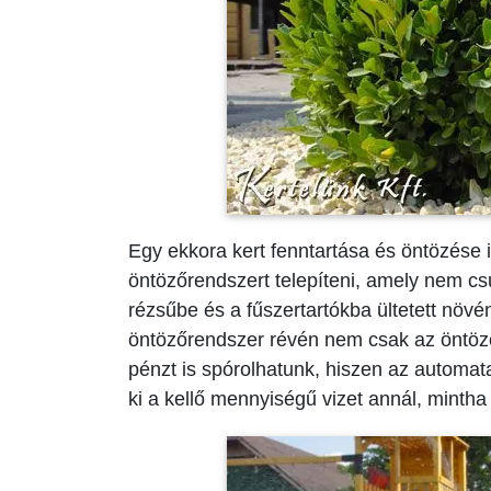
Egy ekkora kert fenntartása és öntözése i
öntözőrendszert telepíteni, amely nem cs
rézsűbe és a fűszertartókba ültetett növén
öntözőrendszer révén nem csak az öntözé
pénzt is spórolhatunk, hiszen az automat
ki a kellő mennyiségű vizet annál, mintha