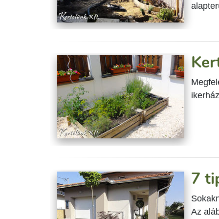
alapter
Ker
Megfele
ikerház
7 t
Sokakna
Az alá