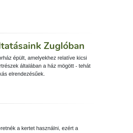
áltatásaink Zuglóban
rház épült, amelyekhez relatíve kicsi
rtrészek általában a ház mögött - tehát
úkás elrendezésűek.
etnék a kertet használni, ezért a