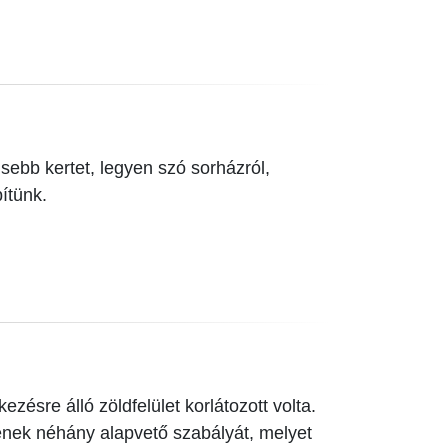
t
sebb kertet, legyen szó sorházról,
pítünk.
zésre álló zöldfelület korlátozott volta.
ének néhány alapvető szabályát, melyet