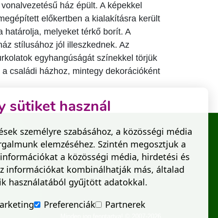
 vonalvezetésű ház épült. A képekkel
 megépített előkertben a kialakításra került
a határolja, melyeket térkő borít. A
áz stílusához jól illeszkednek. Az
urkolatok egyhangúságát színekkel törjük
 a családi házhoz, mintegy dekorációként
 sütiket használ
tések személyre szabásához, a közösségi média
forgalmunk elemzéséhez. Szintén megosztjuk a
információkat a közösségi média, hirdetési és
az információkat kombinálhatják más, általad
k használatából gyűjtött adatokkal.
arketing
Preferenciák
Partnerek
Minden jog fenntartva! © 2007-2026