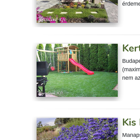
érdemes
Ker
Budape
(maximu
nem az
Kis
Manapsá