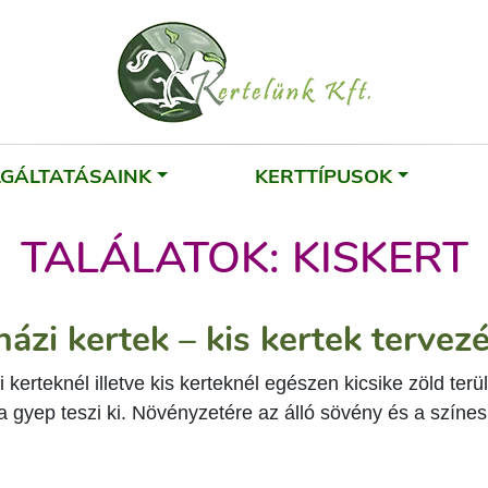
LGÁLTATÁSAINK
KERTTÍPUSOK
TALÁLATOK: KISKERT
házi kertek – kis kertek tervez
 kerteknél illetve kis kerteknél egészen kicsike zöld ter
a gyep teszi ki. Növényzetére az álló sövény és a színes