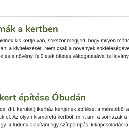
mák a kertben
akinek kis kertje van, sokszor megijed, hogy milyen mód
ani a kivitelezését. Nem csak a növények sokféleségével
 és a növényi felületek ötletes váltogatásával is látvány
 kert építése Óbudán
ai (III. kerületi) ikerház kertjének építését a méretéből
k el. Az olyan kisméretű kertből, mint ami a sorházakra 
gy ki tudunk alakítani egy színpompás, kikapcsolódásra 