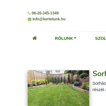
06-20-345-1349
info@kertelunk.hu
RÓLUNK
SZO
Sor
Sorházi
részét 