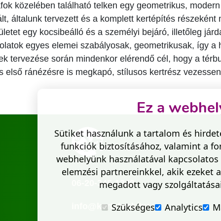
fok közelében található telken egy geometrikus, modern
rált, általunk tervezett és a komplett kertépítés részeként
ületet egy kocsibeálló és a személyi bejáró, illetőleg járd
olatok egyes elemei szabályosak, geometrikusak, így a h
tek tervezése során mindenkor elérendő cél, hogy a térb
s első ránézésre is megkapó, stílusos kertrész vezessen
Ez a webhely
Sütiket használunk a tartalom és hirde
funkciók biztosításához, valamint a 
webhelyünk használatával kapcsolatos 
elemzési partnereinkkel, akik ezeket 
06-20-345-1349
megadott vagy szolgáltatásai
Szükséges
Analytics
M
info@kertelunk.hu