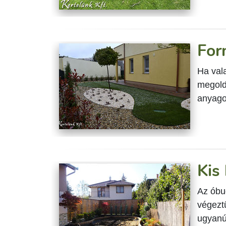
For
Ha val
megold
anyagok
Kis
Az óbud
végeztü
ugyanú