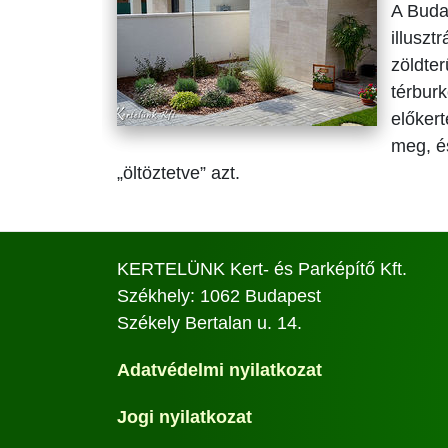
A Buda
illuszt
zöldter
térburk
előker
meg, é
„öltöztetve” azt.
KERTELÜNK Kert- és Parképítő Kft.
Székhely: 1062 Budapest
Székely Bertalan u. 14.
Adatvédelmi nyilatkozat
Jogi nyilatkozat