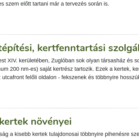
 szem előtt tartani már a tervezés során is.
tépítési, kertfenntartási szolg
st XIV. kerületében, Zuglóban sok olyan társasház és so
m 200 nm-es) saját kertrész tartozik. Ezek a kertek, ke
 utcafront felőli oldalon - fekszenek és többnyire hossz
 kertek növényei
g a kisebb kertek tulajdonosai többnyire pihenésre szer