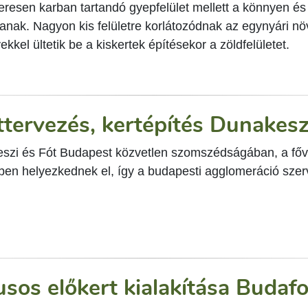
eresen karban tartandó gyepfelület mellett a könnyen é
tanak. Nagyon kis felületre korlátozódnak az egynyári n
kkel ültetik be a kiskertek építésekor a zöldfelületet.
ttervezés, kertépítés Dunakesz
szi és Fót Budapest közvetlen szomszédságában, a fővá
en helyezkednek el, így a budapesti agglomeráció szerv
lusos előkert kialakítása Budaf