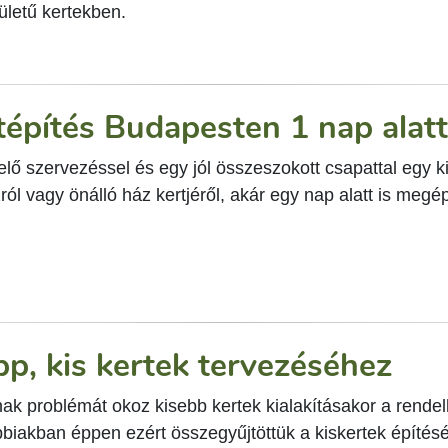
ületű kertekben.
tépítés Budapesten 1 nap alat
lő szervezéssel és egy jól összeszokott csapattal egy ki
ról vagy önálló ház kertjéről, akár egy nap alatt is megé
ipp, kis kertek tervezéséhez
k problémát okoz kisebb kertek kialakításakor a rendelke
bbiakban éppen ezért összegyűjtöttük a kiskertek építés