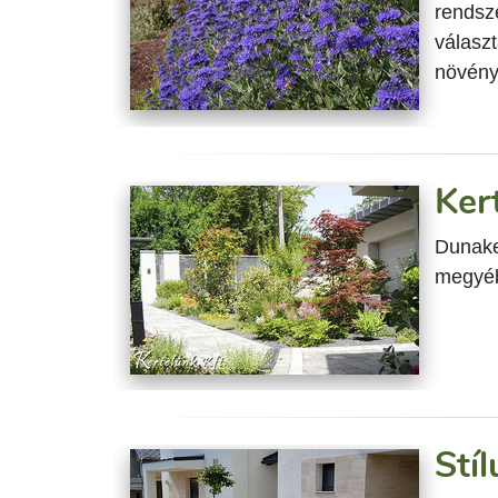
rendsz
válasz
növénye
Ker
Dunake
megyéb
Stí