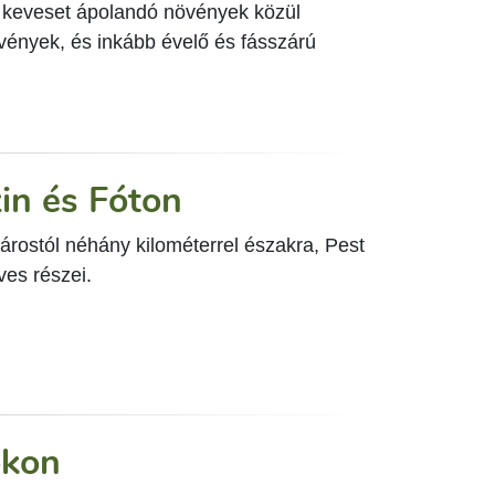
s keveset ápolandó növények közül
övények, és inkább évelő és fásszárú
in és Fóton
rostól néhány kilométerrel északra, Pest
es részei.
okon