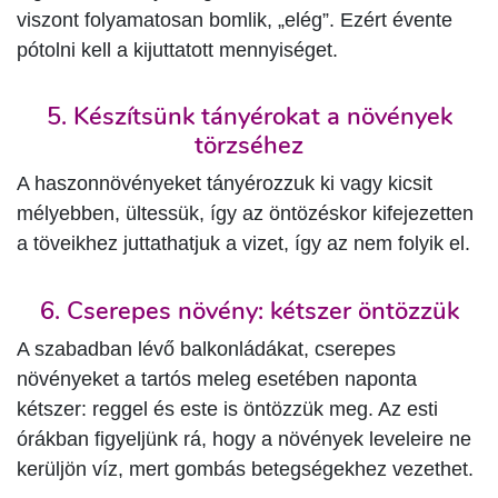
viszont folyamatosan bomlik, „elég”. Ezért évente
pótolni kell a kijuttatott mennyiséget.
5. Készítsünk tányérokat a növények
törzséhez
A haszonnövényeket tányérozzuk ki vagy kicsit
mélyebben, ültessük, így az öntözéskor kifejezetten
a töveikhez juttathatjuk a vizet, így az nem folyik el.
6. Cserepes növény: kétszer öntözzük
A szabadban lévő balkonládákat, cserepes
növényeket a tartós meleg esetében naponta
kétszer: reggel és este is öntözzük meg. Az esti
órákban figyeljünk rá, hogy a növények leveleire ne
kerüljön víz, mert gombás betegségekhez vezethet.