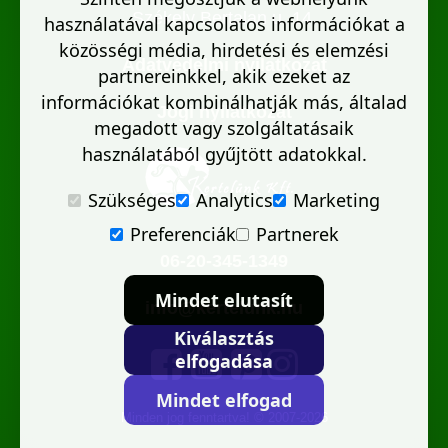
Székely Bertalan u. 14.
használatával kapcsolatos információkat a
közösségi média, hirdetési és elemzési
Adatvédelmi nyilatkozat
partnereinkkel, akik ezeket az
információkat kombinálhatják más, általad
Jogi nyilatkozat
megadott vagy szolgáltatásaik
használatából gyűjtött adatokkal.
Szükséges
Analytics
Marketing
Preferenciák
Partnerek
06-20-345-1349
Mindet elutasít
info@kertelunk.hu
Kiválasztás
elfogadása
Mindet elfogad
Minden jog fenntartva! © 2007-2026