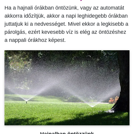
Ha a hajnali órákban öntözünk, vagy az automatát
akkorra időzítjük, akkor a napi leghidegebb órákban
juttatjuk ki a nedvességet. Mivel ekkor a legkisebb a
párolgás, ezért kevesebb víz is elég az öntözéshez
a nappali órákhoz képest.
Hajnalban öntözzünk