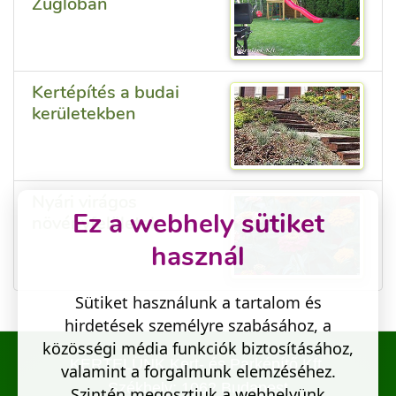
Zuglóban
Kertépítés a budai
kerületekben
Nyári virágos
Ez a webhely sütiket
növényfelületek
használ
Sütiket használunk a tartalom és
hirdetések személyre szabásához, a
közösségi média funkciók biztosításához,
KERTELÜNK Kert- és Parképítő Kft.
valamint a forgalmunk elemzéséhez.
Székhely: 1062 Budapest
Szintén megosztjuk a webhelyünk