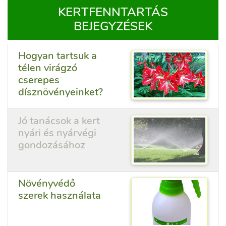
KERTFENNTARTÁS
BEJEGYZÉSEK
Hogyan tartsuk a
télen virágzó
cserepes
dísznövényeinket?
Jó tanácsok a kert
nyári és nyárvégi
gondozásához
Növényvédő
szerek használata