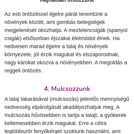
Az esti öntözéssel éjjelre párát teremtünk a
növények között, ami gombás betegségek
megjelenését okozhatja. A meztelencsigák (spanyol
csigák) elsősorban éjszakai életmódot élnek. Ha
nedvesen marad éjjelre a talaj és növények
környezete, jól érzik magukat és elszaporodnak,
nagy károkat okozva a növényekben. A megoldás a
reggeli öntözés.
4. Mulcsozzunk
A talaj takarásával (mulcsozás) jelentős mennyiségű
nedvesség elpárolgását akadályozhatjuk meg. A
mulcsozás hűvösebben is tartja a talajt, a gyökerek
kellemesebben érzik magukat. Erre a célra
legtöbbször fenyőkérget szoktunk használni, ami