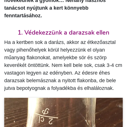
növekednek a gyomok… Néhány hasznos
tanácsot nyújtunk a kert könnyebb
fenntartásához.
1. Védekezzünk a darazsak ellen
Ha a kertben sok a darázs, akkor az étkezőasztal
vagy pihenőhelyek körül helyezzünk el olyan
műanyag flakonokat, amelyekbe sör és szörp
keverékét öntöttünk. Nem kell bele sok, csak 3-4 cm
vastagon legyen az edényben. Az édesre éhes
darazsak belemásznak a nyitott flakonba, de bele
jutva bepotyognak a folyadékba és elhaláloznak.