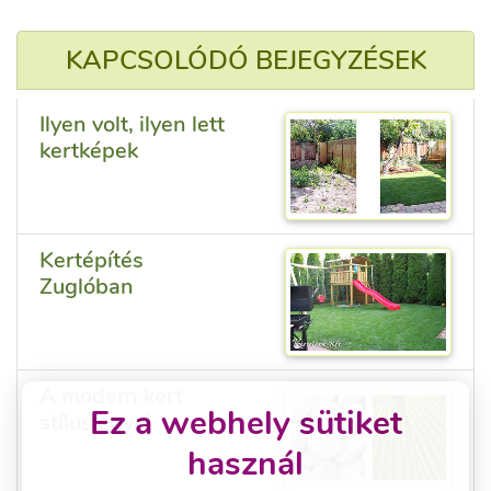
KAPCSOLÓDÓ BEJEGYZÉSEK
Ilyen volt, ilyen lett
kertképek
Kertépítés
Zuglóban
A modern kert
Ez a webhely sütiket
stílusjegyei
használ