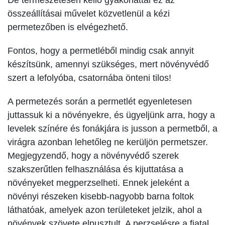
összeállításai művelet közvetlenül a kézi
permetezőben is elvégezhető.
Fontos, hogy a permetléből mindig csak annyit
készítsünk, amennyi szükséges, mert növényvédő
szert a lefolyóba, csatornába önteni tilos!
A permetezés során a permetlét egyenletesen
juttassuk ki a növényekre, és ügyeljünk arra, hogy a
levelek színére és fonákjára is jusson a permetből, a
virágra azonban lehetőleg ne kerüljön permetszer.
Megjegyzendő, hogy a növényvédő szerek
szakszerűtlen felhasználása és kijuttatása a
növényeket megperzselheti. Ennek jeleként a
növényi részeken kisebb-nagyobb barna foltok
láthatóak, amelyek azon területeket jelzik, ahol a
növények szövete elpusztult. A perzselésre a fiatal