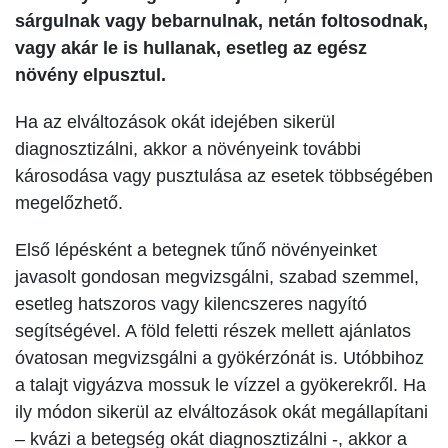
sárgulnak vagy bebarnulnak, netán foltosodnak,
vagy akár le is hullanak, esetleg az egész
növény elpusztul.
Ha az elváltozások okát idejében sikerül
diagnosztizálni, akkor a növényeink további
károsodása vagy pusztulása az esetek többségében
megelőzhető.
Első lépésként a betegnek tűnő növényein­ket
javasolt gondosan megvizsgálni, szabad szemmel,
esetleg hatszoros vagy kilencszeres nagyító
segítségével. A föld feletti részek mellett ajánlatos
óvatosan megvizsgálni a gyökérzónát is. Utóbbihoz
a talajt vigyázva mossuk le vízzel a gyökerekről. Ha
ily módon sikerül az elváltozások okát megállapítani
– kvázi a betegség okát diagnosztizálni -, akkor a