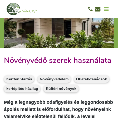
Növényvédő szerek használata
Kertfenntartás
Növényvédelem
Ötletek-tanácsok
kertépítés házilag
Kültéri növények
Még a legnagyobb odafigyelés és leggondosabb
ápolás mellett is előfordulhat, hogy növényeink
valamelyike elégtelenül fej­lődik, a levelei