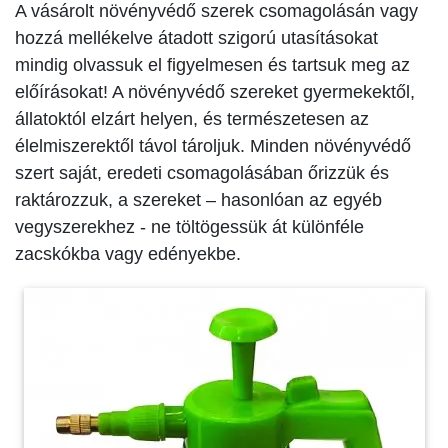
A vásárolt növényvédő szerek csomagolásán vagy
hozzá mellékelve átadott szigorú utasításokat
mindig olvassuk el figyelmesen és tartsuk meg az
előírásokat! A növényvédő szereket gyermekektől,
állatoktól elzárt helyen, és természetesen az
élelmiszerektől távol tárol­juk. Minden növényvédő
szert saját, eredeti csomagolásában őrizzük és
raktározzuk, a szereket – hasonlóan az egyéb
vegyszerekhez - ne töltögessük át különféle
zacskókba vagy edényekbe.