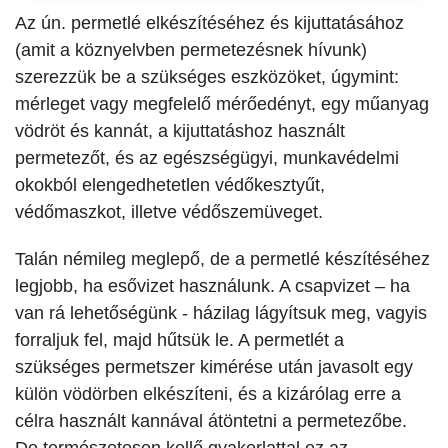
Az ún. permetlé elkészítéséhez és kijuttatásához
(amit a köznyelvben permetezésnek hívunk)
szerezzük be a szükséges eszközöket, úgymint:
mérleget vagy megfelelő mérőedényt, egy műanyag
vödröt és kannát, a kijuttatáshoz használt
permetezőt, és az egészségügyi, munkavédelmi
okokból elengedhetetlen védő­kesztyűt,
védőmaszkot, illetve védőszemüveget.
Talán némileg meglepő, de a permetlé készítéséhez
legjobb, ha esővizet használunk. A csapvizet – ha
van rá lehetőségünk - házilag lágyítsuk meg, vagyis
forraljuk fel, majd hűtsük le. A permetlét a
szükséges permetszer kimérése után javasolt egy
külön vödörben elkészít­eni, és a kizárólag erre a
célra használt kannával átöntetni a permetezőbe.
De természetesen kellő gyakorlattal ez az