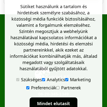
Sütiket használunk a tartalom és
hirdetések személyre szabásához, a
közösségi média funkciók biztosításához,
KERTELÜNK Kert- és Parképítő Kft.
valamint a forgalmunk elemzéséhez.
Székhely: 1062 Budapest
Szintén megosztjuk a webhelyünk
Székely Bertalan u. 14.
használatával kapcsolatos információkat a
közösségi média, hirdetési és elemzési
Adatvédelmi nyilatkozat
partnereinkkel, akik ezeket az
információkat kombinálhatják más, általad
Jogi nyilatkozat
megadott vagy szolgáltatásaik
használatából gyűjtött adatokkal.
Szükséges
Analytics
Marketing
Preferenciák
Partnerek
06-20-345-1349
Mindet elutasít
info@kertelunk.hu