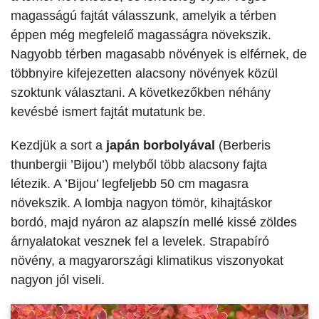
magasságú fajtát válasszunk, amelyik a térben
éppen még megfelelő magasságra növekszik.
Nagyobb térben magasabb növények is elférnek, de
többnyire kifejezetten alacsony növények közül
szoktunk választani. A következőkben néhány
kevésbé ismert fajtát mutatunk be.
Kezdjük a sort a
japán borbolyával
(Berberis
thunbergii ’Bijou’) melyből több alacsony fajta
létezik. A ’Bijou’ legfeljebb 50 cm magasra
növekszik. A lombja nagyon tömör, kihajtáskor
bordó, majd nyáron az alapszín mellé kissé zöldes
árnyalatokat vesznek fel a levelek. Strapabíró
növény, a magyarországi klimatikus viszonyokat
nagyon jól viseli.