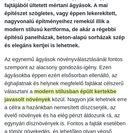
fajtájából ültetett mértani ágyások. A mai
építészet szögletes, vagy éppen lekerekített,
nagyvonalú építményeihez remekül illik a
modern stílusú kertforma, de akár a régebbi
építésű panelházak, beton-alapú sorházak szép
és elegáns kertjei is lehetnek.
Az egynemű ágyások növényválasztásánál fontos
szempont az alacsony gondozás-igény. Ezen
ágyásokba éppen ezért elsősorban ellenálló, az
éghajlatnak és helynek megfelelő fajtákat célszerű
választani a
modern stílusban épült kertekbe
javasolt növények
közül. Nagyon jók lehetnek erre
a célra a hazánkban nemesített díszcserjék, az
évelő növények és ha elég pénzt áldozunk rá, az
egynyári dísznövények is. Fontos a fajták esetében
a tömör növekedés, és lehetőleg olyan végső