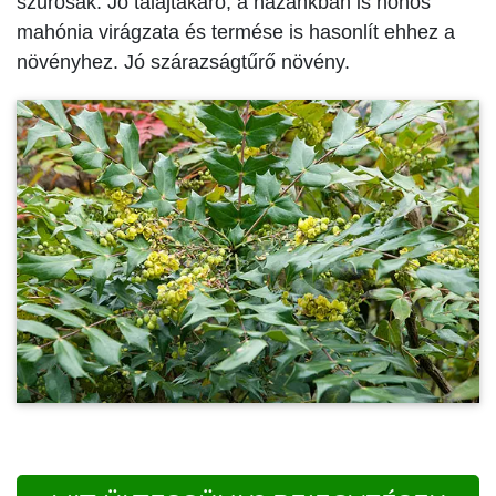
szúrósak. Jó talajtakaró, a hazánkban is honos
mahónia virágzata és termése is hasonlít ehhez a
növényhez. Jó szárazságtűrő növény.