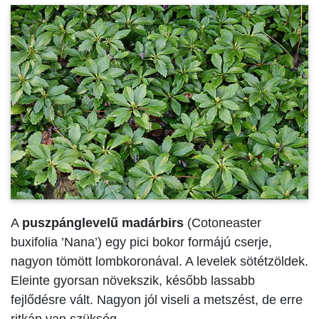
A
puszpánglevelű madárbirs
(Cotoneaster
buxifolia ’Nana’) egy pici bokor formájú cserje,
nagyon tömött lombkoronával. A levelek sötétzöldek.
Eleinte gyorsan növekszik, később lassabb
fejlődésre vált. Nagyon jól viseli a metszést, de erre