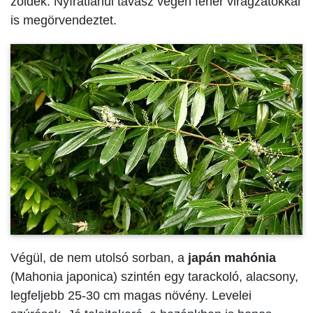
zöldek. Nyíratlanul tavasz végén fehér virágzatokkal
is megörvendeztet.
Végül, de nem utolsó sorban, a
japán mahónia
(Mahonia japonica) szintén egy tarackoló, alacsony,
legfeljebb 25-30 cm magas növény. Levelei