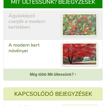
MIT ÜLTESSÜNK? BEJEGYZÉSEK
Ágyásképző
cserjék a modern
kertekben
A modern kert
növényei
Még több Mit ültessünk?
KAPCSOLÓDÓ BEJEGYZÉSEK