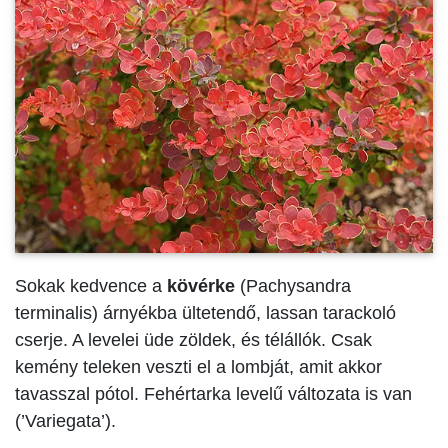
Sokak kedvence a
kövérke
(Pachysandra
terminalis) árnyékba ültetendő, lassan tarackoló
cserje. A levelei üde zöldek, és télállók. Csak
kemény teleken veszti el a lombját, amit akkor
tavasszal pótol. Fehértarka levelű változata is van
(’Variegata’).