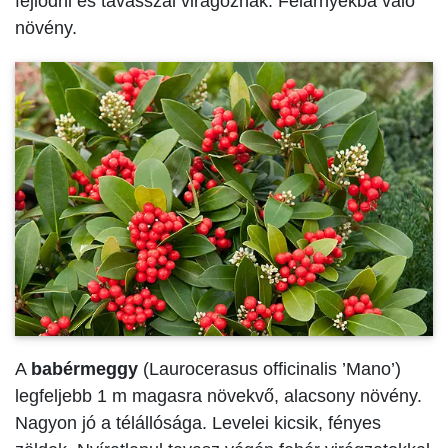
fejlődni és tavasszal virágoznak. Félárnyékba való
növény.
A
babérmeggy
(Laurocerasus officinalis ’Mano’)
legfeljebb 1 m magasra növekvő, alacsony növény.
Nagyon jó a télállósága. Levelei kicsik, fényes