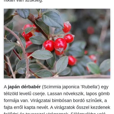
ritkán van szükség.
A
japán dérbabér
(Scimmia japonica ’Rubella’) egy
télizöld levelű cserje. Lassan növekszik, lapos gömb
formája van. Virágzatai bimbósan bordó színűek, a
fajta erről kapta nevét. A virágzatok ősszel kezdenek