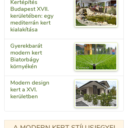
Kertépítés
Budapest XVII.
kerületében: egy
mediterrán kert
kialakítása
Gyerekbarát
modern kert
Biatorbágy
környékén
Modern design
kert a XVI.
kerületben
A MODERN KERT STÍLUSJEGYEI