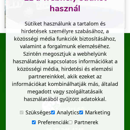
használ
Sütiket használunk a tartalom és
hirdetések személyre szabásához, a
közösségi média funkciók biztosításához,
KERTELÜNK Kert- és Parképítő Kft.
valamint a forgalmunk elemzéséhez.
Székhely: 1062 Budapest
Szintén megosztjuk a webhelyünk
Székely Bertalan u. 14.
használatával kapcsolatos információkat a
közösségi média, hirdetési és elemzési
Adatvédelmi nyilatkozat
partnereinkkel, akik ezeket az
információkat kombinálhatják más, általad
Jogi nyilatkozat
megadott vagy szolgáltatásaik
használatából gyűjtött adatokkal.
Szükséges
Analytics
Marketing
Preferenciák
Partnerek