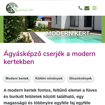
MODERN KERT
Ágyásképző cserjék a modern
kertekben
Modern kertek
Kültéri növények
Dísznövények
A modern kertek fontos, feltűnő elemei a füves
és burkolt felületek között található, egy
magasságú és többnyire egyféle faj egyféle