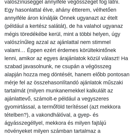
valószínűséggel annyiféle végösszeget fog látni.
Egy hasonlattal élve, ahány étterem, vélhetően
annyiféle áron kínálják Önnek ugyanazt az ételt
(például a kertész salátát), de ha valahol ugyanaz
mégis töredékébe kerül, mint a többi helyen, úgy
valószínűleg azzal az ajánlattal nem stimmel
valami… Éppen ezért érdemes körültekintőnek
lenni, amikor az egyes árajánlatok közül választ! Ha
szabad javasolnunk, ne csupán a végösszeg
alapján hozza meg döntését, hanem előbb pontosan
mérje fel az összehasonlítandó ajánlatok műszaki
tartalmát (milyen munkanemekkel kalkulált az
ajánlattevő, számolt-e például a vegyszeres
gyomirtással, a termőföld terítéssel (azt mekkora
tételben?), a vakondhálóval, a gyep- és
ágyásszegéllyel, mekkora és milyen fajtájú
növényeket milyen számban tartalmaz a