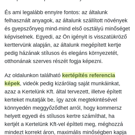
És ami legalább ennyire fontos: az általunk
felhasznált anyagok, az általunk szállított növények
és gyepszőnyeg mind-mind első osztályú minőséget
képviselnek. Egyedi, az Ön igényit is visszatükröző
kerttervünk alapján, az általunk megépített kertje
pedig házának stílusos és elegáns környezetét,
otthonának szerves részét fogja képezni.
Az oldalunkon található
kertépítés referencia
képek
, videók pedig kizárólag saját munkáinkat,
azaz a Kertelünk Kft. által tervezett, illetve épített
kerteket mutatják be, így azok megtekintésével
könnyedén meggyőződhet arról, hogy kommersz
helyett egyedi és stílusos kertre számíthat, ha
kertjét a Kertelünk Kft-vel építteti meg, méghozzá
mindezt korrekt áron, maximális minőségben kapja