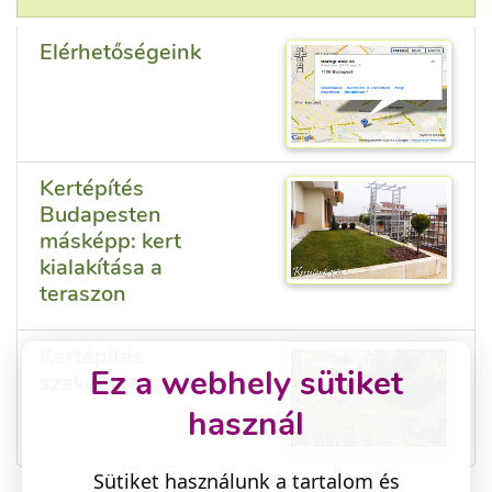
Elérhetőségeink
Kertépítés
Budapesten
másképp: kert
kialakítása a
teraszon
Kertépítés
Ez a webhely sütiket
szakemberek által
használ
Sütiket használunk a tartalom és