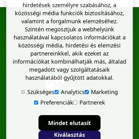
hirdetések személyre szabásához, a
közösségi média funkciók biztosításához,
KERTELÜNK Kert- és Parképítő Kft.
valamint a forgalmunk elemzéséhez.
Székhely: 1062 Budapest
Szintén megosztjuk a webhelyünk
Székely Bertalan u. 14.
használatával kapcsolatos információkat a
közösségi média, hirdetési és elemzési
Adatvédelmi nyilatkozat
partnereinkkel, akik ezeket az
információkat kombinálhatják más, általad
Jogi nyilatkozat
megadott vagy szolgáltatásaik
használatából gyűjtött adatokkal.
Szükséges
Analytics
Marketing
Preferenciák
Partnerek
06-20-345-1349
Mindet elutasít
info@kertelunk.hu
Kiválasztás