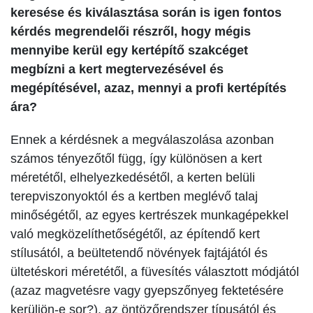
keresése és kiválasztása során is igen fontos
kérdés megrendelői részről, hogy mégis
mennyibe kerül egy kertépítő szakcéget
megbízni a kert megtervezésével és
megépítésével, azaz, mennyi a profi kertépítés
ára?
Ennek a kérdésnek a megválaszolása azonban
számos tényezőtől függ, így különösen a kert
méretétől, elhelyezkedésétől, a kerten belüli
terepviszonyoktól és a kertben meglévő talaj
minőségétől, az egyes kertrészek munkagépekkel
való megközelíthetőségétől, az építendő kert
stílusától, a beültetendő növények fajtájától és
ültetéskori méretétől, a füvesítés választott módjától
(azaz magvetésre vagy gyepszőnyeg fektetésére
kerüljön-e sor?), az öntözőrendszer típusától és