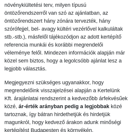
növénykiültetési terv, milyen típusú
öntözőrendszerről van szó az ajánlatban, az
öntözőrendszert hány zónára tervezték, hány
szórófejjel, bel- avagy kültéri vezérlővel kalkuláltak
stb.-stb.), másfelől tájékozódjon az adott kertépítő
referencia munkái és korábbi megrendelői
véleménye felől. Mindezen információk alapján már
közel sem biztos, hogy a legolcsóbb ajánlat lesz a
legjobb választás.
Megjegyezni szükséges ugyanakkor, hogy
megrendelőink visszajelzései alapján a Kertelünk
Kft. árajánlatai rendszerint a kedvezőbb árfekvésűek
közé,
ár-érték arányban pedig a legjobbak
közé
tartoznak, így bátran hirdethetjük és hirdetjük
magunkról, hogy kedvező árakon adunk minőségi
kertépítést Budapesten és környékén.