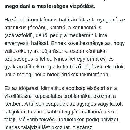
megoldani a mesterséges vízpótlást.
Hazánk három klímaöv határán fekszik: nyugatról az
atlantikus (óceáni), keletről a kontinentális
(szárazföldi), délről pedig a mediterrán klíma
érvényesíti hatását. Ennek következménye az, hogy
változékony az időjárásunk, esetenként akár
szélsőséges is lehet. Nincs két egyforma év, és
gyakran dőlnek meg a különböző időjárási rekordok,
hol a meleg, hol a hideg értékek tekintetében.
Ez az időjárási, klimatikus adottság elsősorban a
vízellátással kapcsolatos problémákat okozhat a
kertben. A túl sok csapadék az agyagos vagy kötött
talajoknál huzamosabb ideig járhatatlanná teszi a
talajt. Mélyebb fekvésű területeken pedig belvizet,
magas talajvízállást okozhat. A száraz