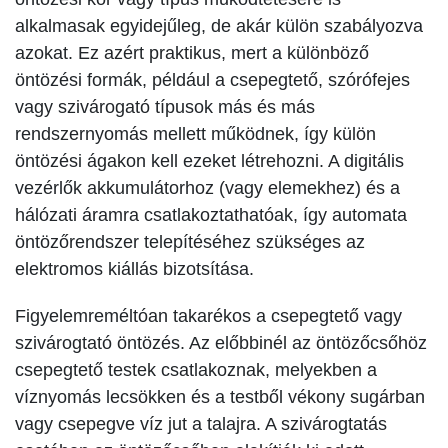
alkalmasak egyidejűleg, de akár külön szabályozva
azokat. Ez azért praktikus, mert a különböző
öntözési formák, például a csepegtető, szórófejes
vagy szivárogató típusok más és más
rendszernyomás mellett működnek, így külön
öntözési ágakon kell ezeket létrehozni. A digitális
vezérlők akkumulátorhoz (vagy elemekhez) és a
hálózati áramra csatlakoztathatóak, így automata
öntözőrendszer telepítéséhez szükséges az
elektromos kiállás bizotsítása.
Figyelemreméltóan takarékos a csepegtető vagy
szivárogtató öntözés. Az előbbinél az öntözőcsőhöz
csepegtető testek csatlakoznak, melyekben a
víznyomás lecsökken és a testből vékony sugárban
vagy csepegve víz jut a talajra. A szivárogtatás