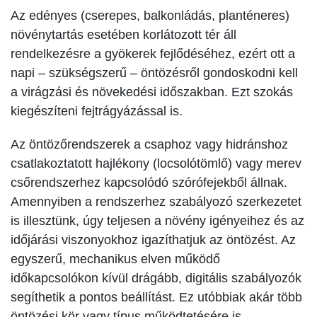
Az edényes (cserepes, balkonládás, planténeres)
növénytartás esetében korlátozott tér áll
rendelkezésre a gyökerek fejlődéséhez, ezért ott a
napi – szükségszerű – öntözésről gondoskodni kell
a virágzási és növekedési időszakban. Ezt szokás
kiegészíteni fejtrágyázással is.
Az öntözőrendszerek a csaphoz vagy hidránshoz
csatlakoztatott hajlékony (locsolótömlő) vagy merev
csőrendszerhez kapcsolódó szórófejekből állnak.
Amennyiben a rendszerhez szabályozó szerkezetet
is illesztünk, úgy teljesen a növény igényeihez és az
időjárási viszonyokhoz igazíthatjuk az öntözést. Az
egyszerű, mechanikus elven működő
időkapcsolókon kívül drágább, digitális szabályozók
segíthetik a pontos beállítást. Ez utóbbiak akár több
öntözési kör vagy típus működtetésére is