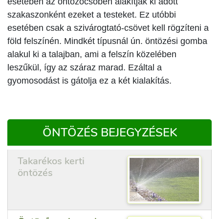
esetében az öntözőcsőben alakítják ki adott
szakaszonként ezeket a testeket. Ez utóbbi
esetében csak a szivárogtató-csövet kell rögzíteni a
föld felszínén. Mindkét típusnál ún. öntözési gomba
alakul ki a talajban, ami a felszín közelében
leszűkül, így az száraz marad. Ezáltal a
gyomosodást is gátolja ez a két kialakítás.
ÖNTÖZÉS BEJEGYZÉSEK
Takarékos kerti
öntözés