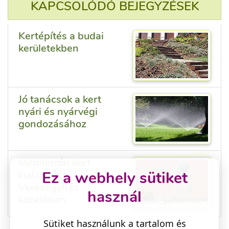
KAPCSOLÓDÓ BEJEGYZÉSEK
Kertépítés a budai
kerületekben
Jó tanácsok a kert
nyári és nyárvégi
gondozásához
Mediterrán kert
Ez a webhely sütiket
kialakítása
Veresegyház
használ
közelében
Sütiket használunk a tartalom és