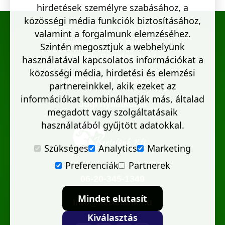
hirdetések személyre szabásához, a
közösségi média funkciók biztosításához,
KERTELÜNK Kert- és Parképítő Kft.
valamint a forgalmunk elemzéséhez.
Székhely: 1062 Budapest
Szintén megosztjuk a webhelyünk
Székely Bertalan u. 14.
használatával kapcsolatos információkat a
közösségi média, hirdetési és elemzési
Adatvédelmi nyilatkozat
partnereinkkel, akik ezeket az
információkat kombinálhatják más, általad
Jogi nyilatkozat
megadott vagy szolgáltatásaik
használatából gyűjtött adatokkal.
Szükséges
Analytics
Marketing
Preferenciák
Partnerek
06-20-345-1349
Mindet elutasít
info@kertelunk.hu
Kiválasztás