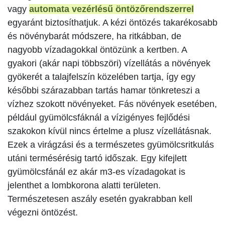
vagy
automata vezérlésű öntözőrendszerrel
egyaránt biztosíthatjuk. A kézi öntözés takarékosabb
és növénybarát módszere, ha ritkábban, de
nagyobb vízadagokkal öntözünk a kertben. A
gyakori (akár napi többszöri) vízellátás a növények
gyökerét a talajfelszín közelében tartja, így egy
későbbi szárazabban tartás hamar tönkreteszi a
vízhez szokott növényeket. Fás növények esetében,
például gyümölcsfáknál a vízigényes fejlődési
szakokon kívül nincs értelme a plusz vízellátásnak.
Ezek a virágzási és a természetes gyümölcsritkulás
utáni termésérésig tartó időszak. Egy kifejlett
gyümölcsfánál ez akár m3-es vízadagokat is
jelenthet a lombkorona alatti területen.
Természetesen aszály esetén gyakrabban kell
végezni öntözést.