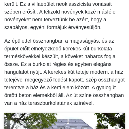
került. Ez a villaépület neoklasszicista vonásait
szépen erősíti. A télizöld növények közé másféle
növényeket nem terveztünk be azért, hogy a
szabályos, egyéni formájuk érvényesüljön.
Az épülettel összhangban a magaságyás, és az
épület előtt elhelyezkedő kerekes kút burkolata
terméskövekkel készült, a köveket habarcs fogja
össze. Ez a burkolat régies és egyben elegáns
hangulatot nyújt. A kerekes kút teteje modern, a ház
tetejével megegyező fedést kapott, szép összhangot
teremtve a ház és a kerti elem között. A gyalogút
öntött beton elemekből áll. Az út színe összhangban
van a ház teraszburkolatának színével.