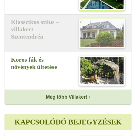
Klasszikus stílus –
villakert
Szentendrén
Koros fák és
növények ültetése
Még több Villakert
KAPCSOLÓDÓ BEJEGYZÉSEK