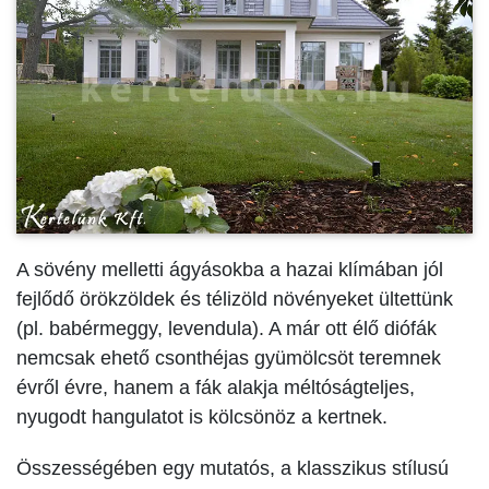
A sövény melletti ágyásokba a hazai klímában jól
fejlődő örökzöldek és télizöld növényeket ültettünk
(pl. babérmeggy, levendula). A már ott élő diófák
nemcsak ehető csonthéjas gyümölcsöt teremnek
évről évre, hanem a fák alakja méltóságteljes,
nyugodt hangulatot is kölcsönöz a kertnek.
Összességében egy mutatós, a klasszikus stílusú