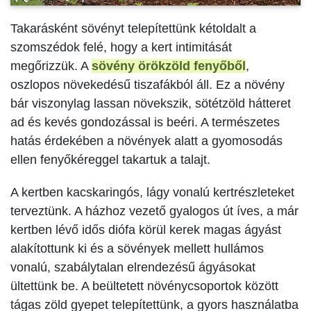
Takarásként sövényt telepítettünk kétoldalt a
szomszédok felé, hogy a kert intimitását
megőrizzük. A
sövény örökzöld fenyőből
,
oszlopos növekedésű tiszafákból áll. Ez a növény
bár viszonylag lassan növekszik, sötétzöld hátteret
ad és kevés gondozással is beéri. A természetes
hatás érdekében a növények alatt a gyomosodás
ellen fenyőkéreggel takartuk a talajt.
A kertben kacskaringós, lágy vonalú kertrészleteket
terveztünk. A házhoz vezető gyalogos út íves, a már
kertben lévő idős diófa körül kerek magas ágyást
alakítottunk ki és a sövények mellett hullámos
vonalú, szabálytalan elrendezésű ágyásokat
ültettünk be. A beültetett növénycsoportok között
tágas zöld gyepet telepítettünk, a gyors használatba