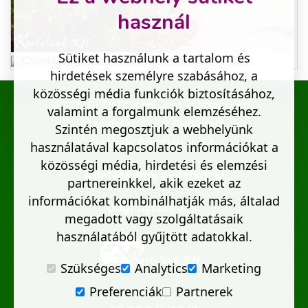
használ
Sütiket használunk a tartalom és
hirdetések személyre szabásához, a
közösségi média funkciók biztosításához,
KERTELÜNK Kert- és Parképítő Kft.
valamint a forgalmunk elemzéséhez.
Székhely: 1062 Budapest
Szintén megosztjuk a webhelyünk
Székely Bertalan u. 14.
használatával kapcsolatos információkat a
közösségi média, hirdetési és elemzési
Adatvédelmi nyilatkozat
partnereinkkel, akik ezeket az
információkat kombinálhatják más, általad
Jogi nyilatkozat
megadott vagy szolgáltatásaik
használatából gyűjtött adatokkal.
Szükséges
Analytics
Marketing
Preferenciák
Partnerek