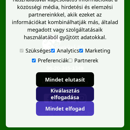
közösségi média, hirdetési és elemzési
Adatvédelmi nyilatkozat
partnereinkkel, akik ezeket az
információkat kombinálhatják más, általad
Jogi nyilatkozat
megadott vagy szolgáltatásaik
használatából gyűjtött adatokkal.
Szükséges
Analytics
Marketing
Preferenciák
Partnerek
06-20-345-1349
Mindet elutasít
info@kertelunk.hu
Kiválasztás
elfogadása
Mindet elfogad
Minden jog fenntartva! © 2007-2026