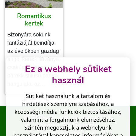
Romantikus
kertek
Bizonyára sokunk
fantáziáját beindítja
az évelőkben gazdag
angol kertek látványa,
Ez a webhely sütiket
csakúgy mint a
barokk stílusú parkok
használ
hangulata: az...
Sütiket használunk a tartalom és
hirdetések személyre szabásához, a
közösségi média funkciók biztosításához,
KERTELÜNK Kert- és Parképítő Kft.
valamint a forgalmunk elemzéséhez.
Székhely: 1062 Budapest
Szintén megosztjuk a webhelyünk
Székely Bertalan u. 14.
használatával kapcsolatos információkat a