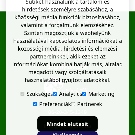
Sütiket használunk a tartalom és
hirdetések személyre szabásához, a
közösségi média funkciók biztosításához,
KERTELÜNK Kert- és Parképítő Kft.
valamint a forgalmunk elemzéséhez.
Székhely: 1062 Budapest
Szintén megosztjuk a webhelyünk
Székely Bertalan u. 14.
használatával kapcsolatos információkat a
közösségi média, hirdetési és elemzési
Adatvédelmi nyilatkozat
partnereinkkel, akik ezeket az
információkat kombinálhatják más, általad
Jogi nyilatkozat
megadott vagy szolgáltatásaik
használatából gyűjtött adatokkal.
Szükséges
Analytics
Marketing
Preferenciák
Partnerek
06-20-345-1349
Mindet elutasít
info@kertelunk.hu