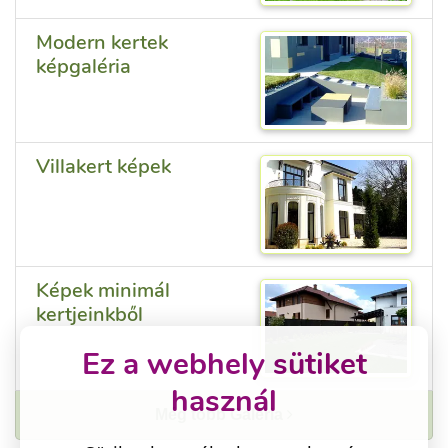
Modern kertek
képgaléria
Villakert képek
Képek minimál
kertjeinkből
Ez a webhely sütiket
használ
Még több Galéria